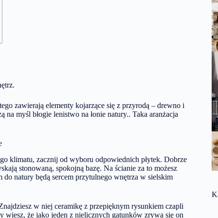
ętrz.
o tego zawierają elementy kojarzące się z przyrodą – drewno i
ą na myśl błogie lenistwo na łonie natury.. Taka aranżacja
e
kiego klimatu, zacznij od wyboru odpowiednich płytek. Dobrze
yskają stonowaną, spokojną bazę. Na ścianie za to możesz
m do natury będą sercem przytulnego wnętrza w sielskim
K
 Znajdziesz w niej ceramikę z przepięknym rysunkiem czapli
Czy wiesz, że jako jeden z nielicznych gatunków zrywa się on