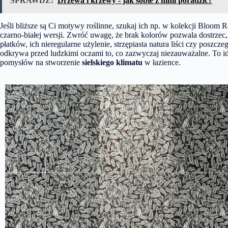
SPRAWDŹ:
Drzewa i krzewy - jak sobie z nimi poradzić?
Jeśli bliższe są Ci motywy roślinne, szukaj ich np. w
kolekcji Bloom R
czarno-białej wersji. Zwróć uwagę, że brak kolorów pozwala dostrzec,
płatków, ich nieregularne użylenie, strzępiasta natura liści czy poszc
odkrywa przed ludzkimi oczami to, co zazwyczaj niezauważalne. To i
pomysłów na stworzenie
sielskiego klimatu
w łazience.