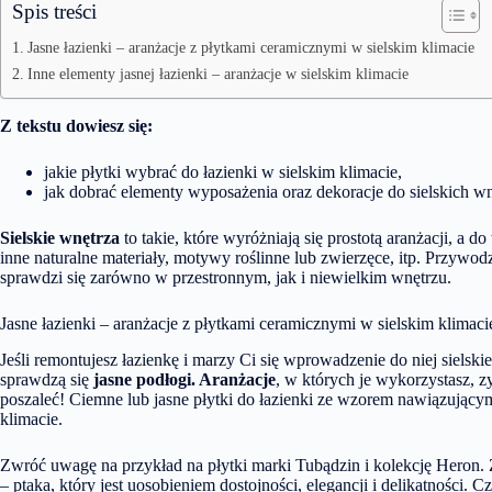
Spis treści
Jasne łazienki – aranżacje z płytkami ceramicznymi w sielskim klimacie
Inne elementy jasnej łazienki – aranżacje w sielskim klimacie
Z tekstu dowiesz się:
jakie płytki wybrać do łazienki w sielskim klimacie,
jak dobrać elementy wyposażenia oraz dekoracje do sielskich wn
Sielskie wnętrza
to takie, które wyróżniają się prostotą aranżacji, a d
inne naturalne materiały, motywy roślinne lub zwierzęce, itp. Przywodz
sprawdzi się zarówno w przestronnym, jak i niewielkim wnętrzu.
Jasne łazienki – aranżacje z płytkami ceramicznymi w sielskim klimaci
Jeśli remontujesz łazienkę i marzy Ci się wprowadzenie do niej siels
sprawdzą się
jasne podłogi. Aranżacje
,
w których je wykorzystasz, z
poszaleć! Ciemne lub jasne płytki do łazienki ze wzorem nawiązujący
klimacie.
Zwróć uwagę na przykład na płytki marki Tubądzin i
kolekcję Heron
.
– ptaka, który jest uosobieniem dostojności, elegancji i delikatności. 