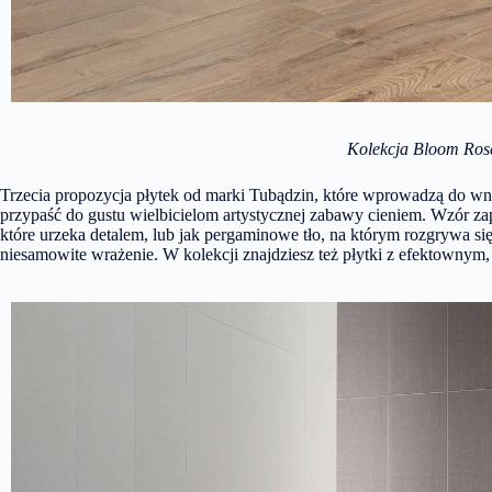
Kolekcja Bloom Ros
Trzecia propozycja płytek od marki Tubądzin, które wprowadzą do w
przypaść do gustu wielbicielom artystycznej zabawy cieniem. Wzór za
które urzeka detalem, lub jak pergaminowe tło, na którym rozgrywa si
niesamowite wrażenie. W kolekcji znajdziesz też płytki z efektowny