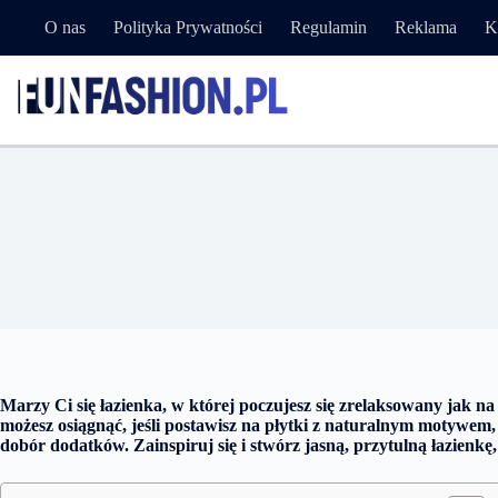
Przejdź
O nas
Polityka Prywatności
Regulamin
Reklama
K
do
treści
Sielskie 
Marzy Ci się łazienka, w której poczujesz się zrelaksowany jak na
możesz osiągnąć, jeśli postawisz na płytki z naturalnym motywem, 
dobór dodatków. Zainspiruj się i stwórz jasną, przytulną łazienkę,