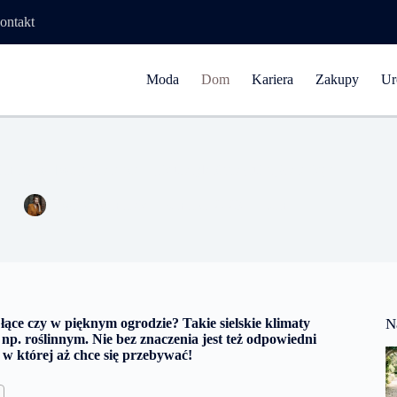
ontakt
Moda
Dom
Kariera
Zakupy
Ur
klimaty w Twojej łazience – jak urządzić przytulną łazienkę?
Ewa Kaczmarek
8 marca 2023
Dom
 łące czy w pięknym ogrodzie? Takie sielskie klimaty
N
np. roślinnym. Nie bez znaczenia jest też odpowiedni
 w której aż chce się przebywać!