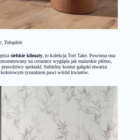
e, Tubądzin
nętrza
sielskie klimaty
, to
kolekcja Tori Take
. Powinna ona
prezentowany na ceramice wygląda jak malarskie płótno,
ę prawdziwy spektakl. Subtelny kontur gałązki stwarza
m, kolorowym rysunkiem pawi wśród kwiatów.