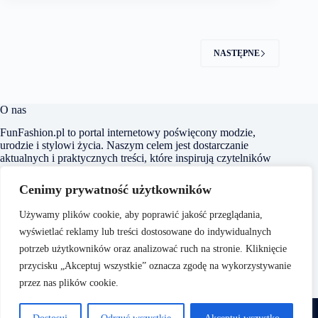
NASTĘPNE
O nas
FunFashion.pl to portal internetowy poświęcony modzie,
urodzie i stylowi życia. Naszym celem jest dostarczanie
aktualnych i praktycznych treści, które inspirują czytelników
do kreowania własnego stylu oraz świadomego dbania o swój
wygląd i samopoczucie. Dbamy o to, aby nasze artykuły były
Cenimy prywatność użytkowników
zrozumiałe i dostępne dla każdego, niezależnie od poziomu
wiedzy na temat mody czy urody.
Używamy plików cookie, aby poprawić jakość przeglądania,
wyświetlać reklamy lub treści dostosowane do indywidualnych
potrzeb użytkowników oraz analizować ruch na stronie. Kliknięcie
przycisku „Akceptuj wszystkie” oznacza zgodę na wykorzystywanie
przez nas plików cookie.
O nas
Copyright © 2026 -
Polityka Prywatności