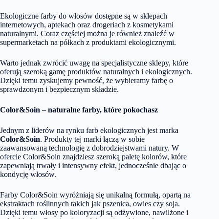
Ekologiczne farby do włosów dostępne są w sklepach
internetowych, aptekach oraz drogeriach z kosmetykami
naturalnymi. Coraz częściej można je również znaleźć w
supermarketach na półkach z produktami ekologicznymi.
Warto jednak zwrócić uwagę na specjalistyczne sklepy, które
oferują szeroką gamę produktów naturalnych i ekologicznych.
Dzięki temu zyskujemy pewność, że wybieramy farbę o
sprawdzonym i bezpiecznym składzie.
Color&Soin – naturalne farby, które pokochasz
Jednym z liderów na rynku farb ekologicznych jest marka
Color&Soin
. Produkty tej marki łączą w sobie
zaawansowaną technologię z dobrodziejstwami natury. W
ofercie Color&Soin znajdziesz szeroką paletę kolorów, które
zapewniają trwały i intensywny efekt, jednocześnie dbając o
kondycję włosów.
Farby Color&Soin wyróżniają się unikalną formułą, opartą na
ekstraktach roślinnych takich jak pszenica, owies czy soja.
Dzięki temu włosy po koloryzacji są odżywione, nawilżone i