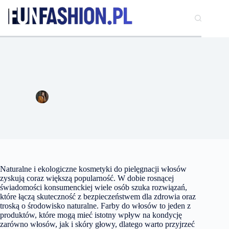
Przejdź
do
treści
Ekologiczna farba do włosów – jak ją znaleźć, gdzie jej
szukać?
Ewa Kaczmarek
28 listopada 2024
Uroda
4 komentarze
Naturalne i ekologiczne kosmetyki do pielęgnacji włosów
zyskują coraz większą popularność. W dobie rosnącej
świadomości konsumenckiej wiele osób szuka rozwiązań,
które łączą skuteczność z bezpieczeństwem dla zdrowia oraz
troską o środowisko naturalne. Farby do włosów to jeden z
produktów, które mogą mieć istotny wpływ na kondycję
zarówno włosów, jak i skóry głowy, dlatego warto przyjrzeć