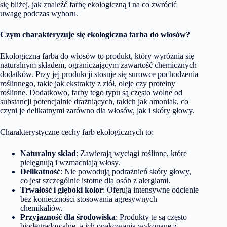
się bliżej, jak znaleźć farbę ekologiczną i na co zwrócić
uwagę podczas wyboru.
Czym charakteryzuje się ekologiczna farba do włosów?
Ekologiczna farba do włosów to produkt, który wyróżnia się
naturalnym składem, ograniczającym zawartość chemicznych
dodatków. Przy jej produkcji stosuje się surowce pochodzenia
roślinnego, takie jak ekstrakty z ziół, oleje czy proteiny
roślinne. Dodatkowo, farby tego typu są często wolne od
substancji potencjalnie drażniących, takich jak amoniak, co
czyni je delikatnymi zarówno dla włosów, jak i skóry głowy.
Charakterystyczne cechy farb ekologicznych to:
Naturalny skład
: Zawierają wyciągi roślinne, które
pielęgnują i wzmacniają włosy.
Delikatność
: Nie powodują podrażnień skóry głowy,
co jest szczególnie istotne dla osób z alergiami.
Trwałość i głęboki kolor
: Oferują intensywne odcienie
bez konieczności stosowania agresywnych
chemikaliów.
Przyjazność dla środowiska
: Produkty te są często
biodegradowalne, a ich opakowania wykonane z