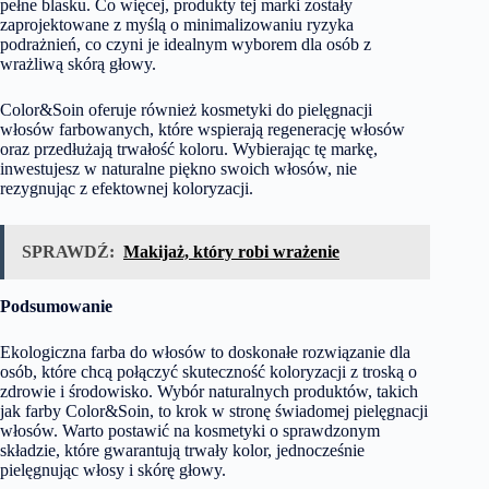
pełne blasku. Co więcej, produkty tej marki zostały
zaprojektowane z myślą o minimalizowaniu ryzyka
podrażnień, co czyni je idealnym wyborem dla osób z
wrażliwą skórą głowy.
Color&Soin oferuje również kosmetyki do pielęgnacji
włosów farbowanych, które wspierają regenerację włosów
oraz przedłużają trwałość koloru. Wybierając tę markę,
inwestujesz w naturalne piękno swoich włosów, nie
rezygnując z efektownej koloryzacji.
SPRAWDŹ:
Makijaż, który robi wrażenie
Podsumowanie
Ekologiczna farba do włosów to doskonałe rozwiązanie dla
osób, które chcą połączyć skuteczność koloryzacji z troską o
zdrowie i środowisko. Wybór naturalnych produktów, takich
jak farby Color&Soin, to krok w stronę świadomej pielęgnacji
włosów. Warto postawić na kosmetyki o sprawdzonym
składzie, które gwarantują trwały kolor, jednocześnie
pielęgnując włosy i skórę głowy.