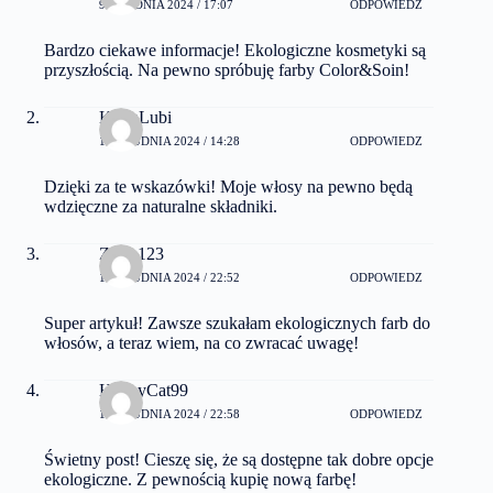
9 GRUDNIA 2024 / 17:07
ODPOWIEDZ
Bardzo ciekawe informacje! Ekologiczne kosmetyki są
przyszłością. Na pewno spróbuję farby Color&Soin!
KasiaLubi
12 GRUDNIA 2024 / 14:28
ODPOWIEDZ
Dzięki za te wskazówki! Moje włosy na pewno będą
wdzięczne za naturalne składniki.
Zosia123
14 GRUDNIA 2024 / 22:52
ODPOWIEDZ
Super artykuł! Zawsze szukałam ekologicznych farb do
włosów, a teraz wiem, na co zwracać uwagę!
HappyCat99
15 GRUDNIA 2024 / 22:58
ODPOWIEDZ
Świetny post! Cieszę się, że są dostępne tak dobre opcje
ekologiczne. Z pewnością kupię nową farbę!