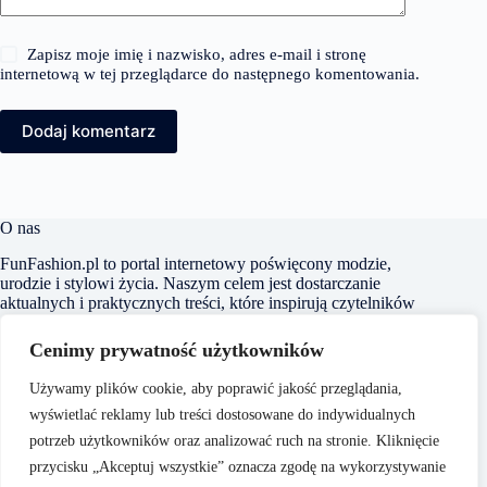
Zapisz moje imię i nazwisko, adres e-mail i stronę
internetową w tej przeglądarce do następnego komentowania.
Dodaj komentarz
O nas
FunFashion.pl to portal internetowy poświęcony modzie,
urodzie i stylowi życia. Naszym celem jest dostarczanie
aktualnych i praktycznych treści, które inspirują czytelników
do kreowania własnego stylu oraz świadomego dbania o swój
wygląd i samopoczucie. Dbamy o to, aby nasze artykuły były
Cenimy prywatność użytkowników
zrozumiałe i dostępne dla każdego, niezależnie od poziomu
wiedzy na temat mody czy urody.
Używamy plików cookie, aby poprawić jakość przeglądania,
wyświetlać reklamy lub treści dostosowane do indywidualnych
potrzeb użytkowników oraz analizować ruch na stronie. Kliknięcie
przycisku „Akceptuj wszystkie” oznacza zgodę na wykorzystywanie