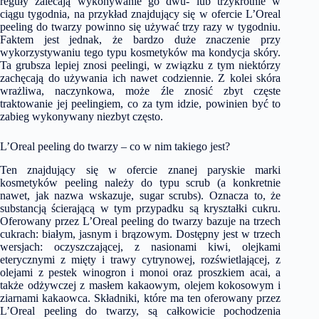
reguły zalecają wykonywanie go dwu- lub trzykrotnie w
ciągu tygodnia, na przykład znajdujący się w ofercie L’Oreal
peeling do twarzy powinno się używać trzy razy w tygodniu.
Faktem jest jednak, że bardzo duże znaczenie przy
wykorzystywaniu tego typu kosmetyków ma kondycja skóry.
Ta grubsza lepiej znosi peelingi, w związku z tym niektórzy
zachęcają do używania ich nawet codziennie. Z kolei skóra
wrażliwa, naczynkowa, może źle znosić zbyt częste
traktowanie jej peelingiem, co za tym idzie, powinien być to
zabieg wykonywany niezbyt często.
L’Oreal peeling do twarzy – co w nim takiego jest?
Ten znajdujący się w ofercie znanej paryskie marki
kosmetyków peeling należy do typu scrub (a konkretnie
nawet, jak nazwa wskazuje, sugar scrubs). Oznacza to, że
substancją ścierającą w tym przypadku są kryształki cukru.
Oferowany przez L’Oreal peeling do twarzy bazuje na trzech
cukrach: białym, jasnym i brązowym. Dostępny jest w trzech
wersjach: oczyszczającej, z nasionami kiwi, olejkami
eterycznymi z mięty i trawy cytrynowej, rozświetlającej, z
olejami z pestek winogron i monoi oraz proszkiem acai, a
także odżywczej z masłem kakaowym, olejem kokosowym i
ziarnami kakaowca. Składniki, które ma ten oferowany przez
L’Oreal peeling do twarzy, są całkowicie pochodzenia