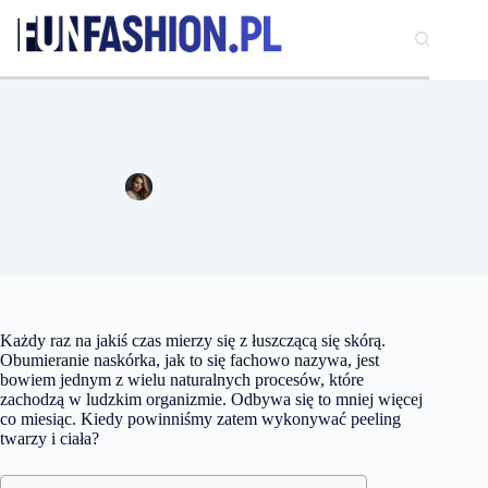
Przejdź
do
treści
Jak często wykonywać peeling twarzy i ciała?
Aleksandra Kowalczyk
16 października 2018
Uroda
Każdy raz na jakiś czas mierzy się z łuszczącą się skórą.
Obumieranie naskórka, jak to się fachowo nazywa, jest
bowiem jednym z wielu naturalnych procesów, które
zachodzą w ludzkim organizmie. Odbywa się to mniej więcej
co miesiąc. Kiedy powinniśmy zatem wykonywać peeling
twarzy i ciała?