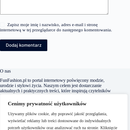
Zapisz moje imię i nazwisko, adres e-mail i stronę
internetową w tej przeglądarce do następnego komentowania.
Dodaj komentarz
O nas
FunFashion.pl to portal internetowy poświęcony modzie,
urodzie i stylowi życia. Naszym celem jest dostarczanie
aktualnych i praktycznych treści, które inspirują czytelników
do kreowania własnego stylu oraz świadomego dbania o swój
wygląd i samopoczucie. Dbamy o to, aby nasze artykuły były
Cenimy prywatność użytkowników
zrozumiałe i dostępne dla każdego, niezależnie od poziomu
wiedzy na temat mody czy urody.
Używamy plików cookie, aby poprawić jakość przeglądania,
wyświetlać reklamy lub treści dostosowane do indywidualnych
potrzeb użytkowników oraz analizować ruch na stronie. Kliknięcie