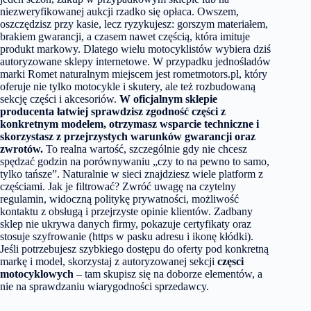
niezweryfikowanej aukcji rzadko się opłaca. Owszem,
oszczędzisz przy kasie, lecz ryzykujesz: gorszym materiałem,
brakiem gwarancji, a czasem nawet częścią, która imituje
produkt markowy. Dlatego wielu motocyklistów wybiera dziś
autoryzowane sklepy internetowe. W przypadku jednośladów
marki Romet naturalnym miejscem jest rometmotors.pl, który
oferuje nie tylko motocykle i skutery, ale też rozbudowaną
sekcję części i akcesoriów.
W oficjalnym sklepie
producenta łatwiej sprawdzisz zgodność części z
konkretnym modelem, otrzymasz wsparcie techniczne i
skorzystasz z przejrzystych warunków gwarancji oraz
zwrotów.
To realna wartość, szczególnie gdy nie chcesz
spędzać godzin na porównywaniu „czy to na pewno to samo,
tylko tańsze”. Naturalnie w sieci znajdziesz wiele platform z
częściami. Jak je filtrować? Zwróć uwagę na czytelny
regulamin, widoczną politykę prywatności, możliwość
kontaktu z obsługą i przejrzyste opinie klientów. Zadbany
sklep nie ukrywa danych firmy, pokazuje certyfikaty oraz
stosuje szyfrowanie (https w pasku adresu i ikonę kłódki).
Jeśli potrzebujesz szybkiego dostępu do oferty pod konkretną
markę i model, skorzystaj z autoryzowanej sekcji
częsci
motocyklowych
– tam skupisz się na doborze elementów, a
nie na sprawdzaniu wiarygodności sprzedawcy.