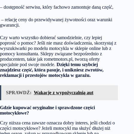
– dostępność serwisu, który fachowo zamontuje daną część,
– relację ceny do przewidywanej żywotności oraz warunki
gwarancji.
Czy warto wszystko dobierać samodzielnie, czy lepiej
poprosić o pomoc? Jeśli nie masz doświadczenia, skorzystaj z
wyszukiwarki po modelu motocykla w sklepie online lub z
pomocy konsultanta. Sklepy związane bezpośrednio z
producentem, takie jak rometmotors.pl, tworzą oferty
specjalnie pod swoje modele.
Dzięki temu szybciej
znajdziesz część, która pasuje, i unikniesz zwrotów,
reklamacji i przestojów motocykla w garażu.
SPRAWDŹ:
Wakacje z wypożyczalnią aut
Gdzie kupować oryginalne i sprawdzone części
motocyklowe?
Czy niższa cena zawsze oznacza dobry interes, jeśli chodzi o
części motocyklowe? Jeżeli motocykl ma służyć dłużej niż
jeden sezon, zakup w przypadkowym sklepie lub na