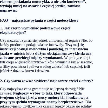
element posiadania motocykla, a nie „zło konieczne”,
wydają mniej na awarie i częściej jeżdżą, zamiast
naprawiać.
FAQ – najczęstsze pytania o części motocyklowe
1. Jak często wymieniać podstawowe części
eksploatacyjne?
Czy możesz trzymać się jednej, uniwersalnej reguły? Nie, bo
każdy producent podaje własne interwały.
Trzymaj się
instrukcji obsługi motocykla i pamiętaj, że intensywna
jazda w mieście lub z dużym obciążeniem zwykle skraca
zalecane przebiegi między wymianami.
W praktyce olej i
filtr oleju większość użytkowników wymienia raz w sezonie,
a filtry powietrza i paliwa według zaleceń lub częściej, jeśli
jeździsz dużo w kurzu i deszczu.
2. Czy warto zawsze wybierać najdroższe części z oferty?
Czy najwyższa cena gwarantuje najlepszą decyzję? Nie
zawsze.
Najlepszy wybór to taki, który odpowiada
twojemu stylowi jazdy, mocy motocykla i budżetowi, a
przy tym spełnia wymagane normy bezpieczeństwa.
Dla
rekreacyjnego użytkownika czasem lepszy okaże się solidny