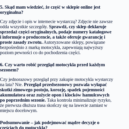
5. Skąd mam wiedzieć, że część w sklepie online jest
oryginalna?
Czy zdjęcie i opis w internecie wystarczą? Zdjęcie nie zawsze
odda wszystkie szczegóły.
Sprawdź, czy sklep deklaruje
sprzedaż części oryginalnych, podaje numery katalogowe
i informuje o producencie, a także oferuje gwarancję i
proste zasady zwrotu.
Autoryzowane sklepy, powiązane
bezpośrednio z marką motocykla, zapewniają najwyższy
poziom pewności co do pochodzenia części.
6. Czy warto robić przegląd motocykla przed każdym
sezonem?
Czy jednorazowy przegląd przy zakupie motocykla wystarczy
na lata? Nie.
Przegląd przedsezonowy pozwala wyłapać
skutki zimowego postoju, korozję, spadek pojemności
akumulatora oraz zużycie opon i klocków hamulcowych
po poprzednim sezonie.
Taka kontrola minimalizuje ryzyko,
że pierwsza dłuższa trasa skończy się na lawecie zamiast w
miejscu docelowym.
Podsumowanie – jak podejmować mądre decyzje o
częściach do motocykla?