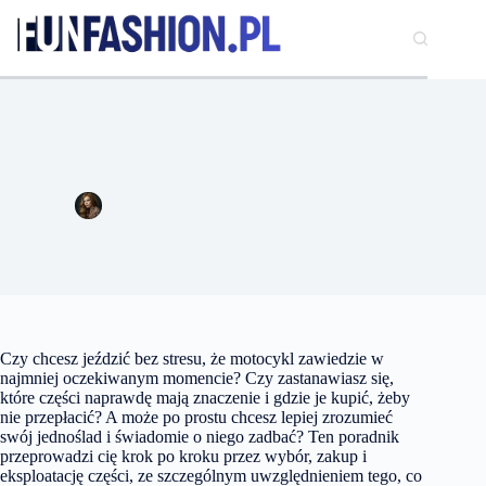
Przejdź
do
treści
Jak mądrze wybierać części do motocykla i dbać o nie na co
dzień
Natalia Wiśniewska
24 lutego 2026
Motoryzacja
Czy chcesz jeździć bez stresu, że motocykl zawiedzie w
najmniej oczekiwanym momencie? Czy zastanawiasz się,
które części naprawdę mają znaczenie i gdzie je kupić, żeby
nie przepłacić? A może po prostu chcesz lepiej zrozumieć
swój jednoślad i świadomie o niego zadbać? Ten poradnik
przeprowadzi cię krok po kroku przez wybór, zakup i
eksploatację części, ze szczególnym uwzględnieniem tego, co