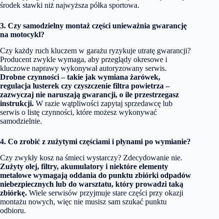
środek stawki niż najwyższa półka sportowa.
3. Czy samodzielny montaż części unieważnia gwarancję
na motocykl?
Czy każdy ruch kluczem w garażu ryzykuje utratę gwarancji?
Producent zwykle wymaga, aby przeglądy okresowe i
kluczowe naprawy wykonywał autoryzowany serwis.
Drobne czynności – takie jak wymiana żarówek,
regulacja lusterek czy czyszczenie filtra powietrza –
zazwyczaj nie naruszają gwarancji, o ile przestrzegasz
instrukcji.
W razie wątpliwości zapytaj sprzedawcę lub
serwis o listę czynności, które możesz wykonywać
samodzielnie.
4. Co zrobić z zużytymi częściami i płynami po wymianie?
Czy zwykły kosz na śmieci wystarczy? Zdecydowanie nie.
Zużyty olej, filtry, akumulatory i niektóre elementy
metalowe wymagają oddania do punktu zbiórki odpadów
niebezpiecznych lub do warsztatu, który prowadzi taką
zbiórkę.
Wiele serwisów przyjmuje stare części przy okazji
montażu nowych, więc nie musisz sam szukać punktu
odbioru.