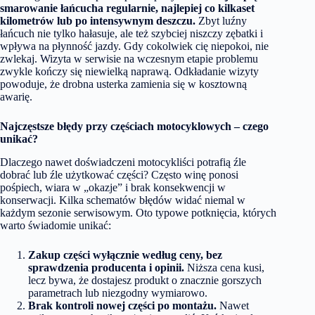
smarowanie łańcucha regularnie, najlepiej co kilkaset
kilometrów lub po intensywnym deszczu.
Zbyt luźny
łańcuch nie tylko hałasuje, ale też szybciej niszczy zębatki i
wpływa na płynność jazdy. Gdy cokolwiek cię niepokoi, nie
zwlekaj. Wizyta w serwisie na wczesnym etapie problemu
zwykle kończy się niewielką naprawą. Odkładanie wizyty
powoduje, że drobna usterka zamienia się w kosztowną
awarię.
Najczęstsze błędy przy częściach motocyklowych – czego
unikać?
Dlaczego nawet doświadczeni motocykliści potrafią źle
dobrać lub źle użytkować części? Często winę ponosi
pośpiech, wiara w „okazje” i brak konsekwencji w
konserwacji. Kilka schematów błędów widać niemal w
każdym sezonie serwisowym. Oto typowe potknięcia, których
warto świadomie unikać:
Zakup części wyłącznie według ceny, bez
sprawdzenia producenta i opinii.
Niższa cena kusi,
lecz bywa, że dostajesz produkt o znacznie gorszych
parametrach lub niezgodny wymiarowo.
Brak kontroli nowej części po montażu.
Nawet