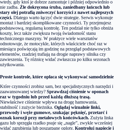
wtedy, gdy ktoś je dobrze zamontuje i później odpowiednio o
nie zadba.
Źle dokręcona śruba, zaniedbany łańcuch lub
stary olej potrafią zniweczyć korzyści z nawet najlepszych
części.
Dlatego warto łączyć dwie strategie. Serwis wykonuje
montaż i bardziej skomplikowane czynności. Ty przejmujesz
podstawową, regularną kontrolę. Ten podział nie tylko obniża
koszty, lecz także zwiększa twoją świadomość stanu
technicznego maszyny. W praktyce wiele warsztatów
odnotowuje, że motocykle, których właściciele choć raz w
miesiącu poświęcają im godzinę na przegląd podstawowych
elementów, rzadziej trafiają na drogie naprawy silnika czy
zawieszenia. Tę różnicę widać zwłaszcza po kilku sezonach
użytkowania.
Proste kontrole, które opłaca się wykonywać samodzielnie
Które czynności zrobisz sam, bez specjalistycznych narzędzi i
zaawansowanej wiedzy?
Sprawdzaj ciśnienie w oponach
raz w tygodniu lub przed każdą dłuższą trasą.
Niewłaściwe ciśnienie wpływa na drogę hamowania,
stabilność i zużycie bieżnika.
Oglądaj wizualnie linki,
przewody i węże gumowe, szukając pęknięć, przetarć i
oznak korozji przy metalowych końcówkach.
Zużyta linka
gazu lub sprzęgła rzadko psuje się „nagle”, zwykle wcześniej
widać zgrubienia lub poszarpane oploty.
Kontroluj napięcie i