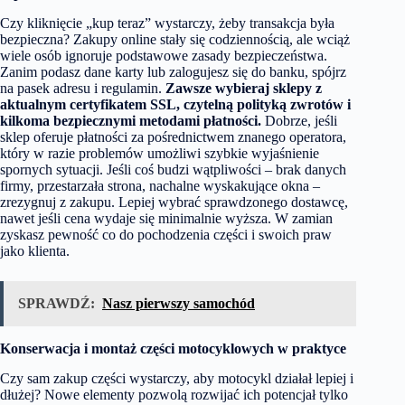
Czy kliknięcie „kup teraz” wystarczy, żeby transakcja była
bezpieczna? Zakupy online stały się codziennością, ale wciąż
wiele osób ignoruje podstawowe zasady bezpieczeństwa.
Zanim podasz dane karty lub zalogujesz się do banku, spójrz
na pasek adresu i regulamin.
Zawsze wybieraj sklepy z
aktualnym certyfikatem SSL, czytelną polityką zwrotów i
kilkoma bezpiecznymi metodami płatności.
Dobrze, jeśli
sklep oferuje płatności za pośrednictwem znanego operatora,
który w razie problemów umożliwi szybkie wyjaśnienie
spornych sytuacji. Jeśli coś budzi wątpliwości – brak danych
firmy, przestarzała strona, nachalne wyskakujące okna –
zrezygnuj z zakupu. Lepiej wybrać sprawdzonego dostawcę,
nawet jeśli cena wydaje się minimalnie wyższa. W zamian
zyskasz pewność co do pochodzenia części i swoich praw
jako klienta.
SPRAWDŹ:
Nasz pierwszy samochód
Konserwacja i montaż części motocyklowych w praktyce
Czy sam zakup części wystarczy, aby motocykl działał lepiej i
dłużej? Nowe elementy pozwolą rozwijać ich potencjał tylko