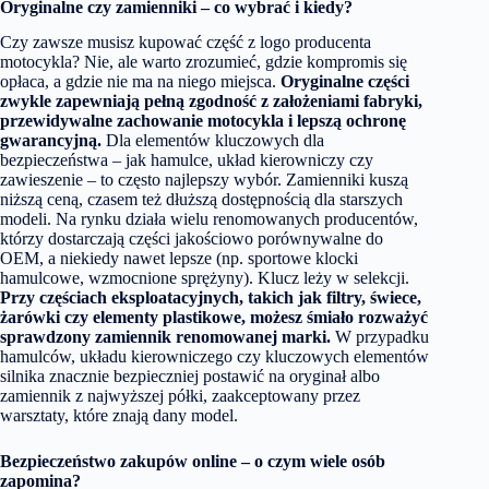
Oryginalne czy zamienniki – co wybrać i kiedy?
Czy zawsze musisz kupować część z logo producenta
motocykla? Nie, ale warto zrozumieć, gdzie kompromis się
opłaca, a gdzie nie ma na niego miejsca.
Oryginalne części
zwykle zapewniają pełną zgodność z założeniami fabryki,
przewidywalne zachowanie motocykla i lepszą ochronę
gwarancyjną.
Dla elementów kluczowych dla
bezpieczeństwa – jak hamulce, układ kierowniczy czy
zawieszenie – to często najlepszy wybór. Zamienniki kuszą
niższą ceną, czasem też dłuższą dostępnością dla starszych
modeli. Na rynku działa wielu renomowanych producentów,
którzy dostarczają części jakościowo porównywalne do
OEM, a niekiedy nawet lepsze (np. sportowe klocki
hamulcowe, wzmocnione sprężyny). Klucz leży w selekcji.
Przy częściach eksploatacyjnych, takich jak filtry, świece,
żarówki czy elementy plastikowe, możesz śmiało rozważyć
sprawdzony zamiennik renomowanej marki.
W przypadku
hamulców, układu kierowniczego czy kluczowych elementów
silnika znacznie bezpieczniej postawić na oryginał albo
zamiennik z najwyższej półki, zaakceptowany przez
warsztaty, które znają dany model.
Bezpieczeństwo zakupów online – o czym wiele osób
zapomina?