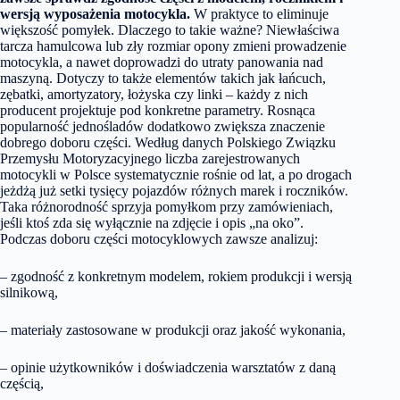
wersją wyposażenia motocykla.
W praktyce to eliminuje
większość pomyłek. Dlaczego to takie ważne? Niewłaściwa
tarcza hamulcowa lub zły rozmiar opony zmieni prowadzenie
motocykla, a nawet doprowadzi do utraty panowania nad
maszyną. Dotyczy to także elementów takich jak łańcuch,
zębatki, amortyzatory, łożyska czy linki – każdy z nich
producent projektuje pod konkretne parametry. Rosnąca
popularność jednośladów dodatkowo zwiększa znaczenie
dobrego doboru części. Według danych Polskiego Związku
Przemysłu Motoryzacyjnego liczba zarejestrowanych
motocykli w Polsce systematycznie rośnie od lat, a po drogach
jeżdżą już setki tysięcy pojazdów różnych marek i roczników.
Taka różnorodność sprzyja pomyłkom przy zamówieniach,
jeśli ktoś zda się wyłącznie na zdjęcie i opis „na oko”.
Podczas doboru części motocyklowych zawsze analizuj:
– zgodność z konkretnym modelem, rokiem produkcji i wersją
silnikową,
– materiały zastosowane w produkcji oraz jakość wykonania,
– opinie użytkowników i doświadczenia warsztatów z daną
częścią,