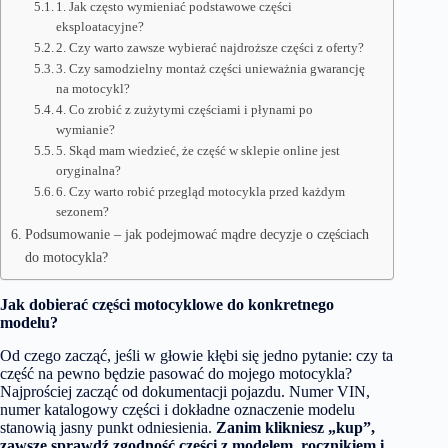
1. Jak często wymieniać podstawowe części
eksploatacyjne?
2. Czy warto zawsze wybierać najdroższe części z oferty?
3. Czy samodzielny montaż części unieważnia gwarancję
na motocykl?
4. Co zrobić z zużytymi częściami i płynami po
wymianie?
5. Skąd mam wiedzieć, że część w sklepie online jest
oryginalna?
6. Czy warto robić przegląd motocykla przed każdym
sezonem?
Podsumowanie – jak podejmować mądre decyzje o częściach
do motocykla?
Jak dobierać części motocyklowe do konkretnego
modelu?
Od czego zacząć, jeśli w głowie kłębi się jedno pytanie: czy ta
część na pewno będzie pasować do mojego motocykla?
Najprościej zacząć od dokumentacji pojazdu. Numer VIN,
numer katalogowy części i dokładne oznaczenie modelu
stanowią jasny punkt odniesienia.
Zanim klikniesz „kup”,
zawsze sprawdź zgodność części z modelem, rocznikiem i