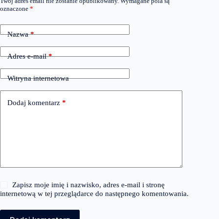
Twój adres email nie zostanie opublikowany.
Wymagane pola są
oznaczone
*
Nazwa
*
Adres e-mail
*
Witryna internetowa
Dodaj komentarz
*
Zapisz moje imię i nazwisko, adres e-mail i stronę
internetową w tej przeglądarce do następnego komentowania.