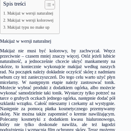
Spis treści
Makijaż w wersji naturalnej
Makijaż w wersji kolorowej
Makijaż typu no make up
Makijaż w wersji naturalnej
Makijaż nie musi być kolorowy, by zachwycał. Wręcz
przeciwnie – czasem mniej znaczy więcej. Otóż jeżeli lubicie
naturalność, a jednocześnie chcecie ukryć mankamenty na
skórze, to koniecznie wykonajcie makijaż według naszych
rad. Na początek należy dokładnie oczyścić skórę z nadmiaru
sebum czy też zanieczyszczeń. Do tego celu warto użyć płyn
micelarny. W następnym etapie należy zastosować tonik.
Możecie wybrać produkt z dodatkiem ogórka, albo możecie
wykonać samodzielnie taki tonik. Wystarczy tylko potrzeć na
tarce o grubych oczkach jednego ogórka, następnie dodać pół
szklanki wrzątku. Całość mieszamy i czekamy aż wystygnie.
Następnie za pomocą płatka kosmetycznego przemywamy
skórę. Nie można także zapomnieć o kremie nawilżającym.
Polecamy kosmetyki z dodatkiem kwasu hialuronowego,
który nie tylko doskonale nawilża, ale też łagodzi
podrażnienia i wzmacnia film ochronny skóry. Teraz możemy