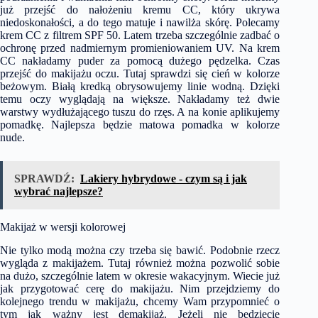
już przejść do nałożeniu kremu CC, który ukrywa
niedoskonałości, a do tego matuje i nawilża skórę. Polecamy
krem CC z filtrem SPF 50. Latem trzeba szczególnie zadbać o
ochronę przed nadmiernym promieniowaniem UV. Na krem
CC nakładamy puder za pomocą dużego pędzelka. Czas
przejść do makijażu oczu. Tutaj sprawdzi się cień w kolorze
beżowym. Białą kredką obrysowujemy linie wodną. Dzięki
temu oczy wyglądają na większe. Nakładamy też dwie
warstwy wydłużającego tuszu do rzęs. A na konie aplikujemy
pomadkę. Najlepsza będzie
matowa pomadka
w kolorze
nude.
SPRAWDŹ:
Lakiery hybrydowe - czym są i jak
wybrać najlepsze?
Makijaż w wersji kolorowej
Nie tylko modą można czy trzeba się bawić. Podobnie rzecz
wygląda z makijażem. Tutaj również można pozwolić sobie
na dużo, szczególnie latem w okresie wakacyjnym. Wiecie już
jak przygotować cerę do makijażu. Nim przejdziemy do
kolejnego trendu w makijażu, chcemy Wam przypomnieć o
tym jak ważny jest demakijaż. Jeżeli nie będziecie