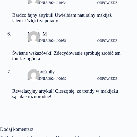
13 GRUDNIA 2024 / 10:34
ODPOWIEDZ
Bardzo fajny artykuł! Uwielbiam naturalny makijaż
latem. Dzięki za porady!
Marek_M
16 GRUDNIA 2024 / 06:51
ODPOWIEDZ
Świetne wskazówki! Zdecydowanie spróbuję zrobić ten
tonik z ogórka.
_HappyEmily_
25 GRUDNIA 2024 / 06:32
ODPOWIEDZ
Rewelacyjny artykuł! Cieszę się, że trendy w makijażu
są takie różnorodne!
Dodaj komentarz