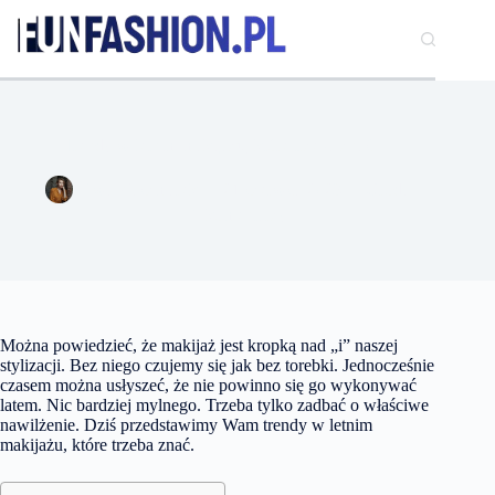
Przejdź
do
treści
Trendy w letnim makijażu, które trzeba znać
Ewa Kaczmarek
21 czerwca 2023
Uroda
7 komentarzy
Można powiedzieć, że makijaż jest kropką nad „i” naszej
stylizacji. Bez niego czujemy się jak bez torebki. Jednocześnie
czasem można usłyszeć, że nie powinno się go wykonywać
latem. Nic bardziej mylnego. Trzeba tylko zadbać o właściwe
nawilżenie. Dziś przedstawimy Wam trendy w letnim
makijażu, które trzeba znać.