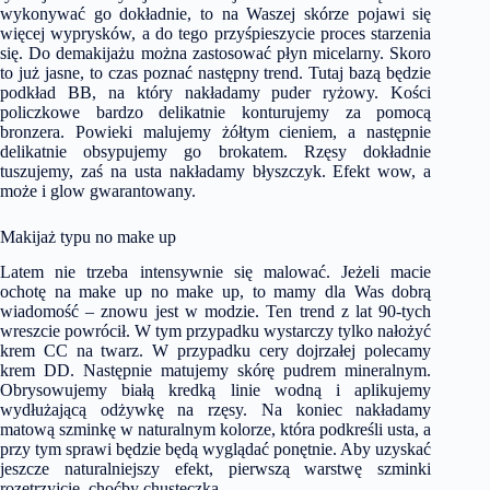
wykonywać go dokładnie, to na Waszej skórze pojawi się
więcej wyprysków, a do tego przyśpieszycie proces starzenia
się. Do demakijażu można zastosować płyn micelarny. Skoro
to już jasne, to czas poznać następny trend. Tutaj bazą będzie
podkład BB, na który nakładamy puder ryżowy. Kości
policzkowe bardzo delikatnie konturujemy za pomocą
bronzera. Powieki malujemy żółtym cieniem, a następnie
delikatnie obsypujemy go brokatem. Rzęsy dokładnie
tuszujemy, zaś na usta nakładamy błyszczyk. Efekt wow, a
może i glow gwarantowany.
Makijaż typu no make up
Latem nie trzeba intensywnie się malować. Jeżeli macie
ochotę na make up no make up, to mamy dla Was dobrą
wiadomość – znowu jest w modzie. Ten trend z lat 90-tych
wreszcie powrócił. W tym przypadku wystarczy tylko nałożyć
krem CC na twarz. W przypadku cery dojrzałej polecamy
krem DD. Następnie matujemy skórę pudrem mineralnym.
Obrysowujemy białą kredką linie wodną i aplikujemy
wydłużającą odżywkę na rzęsy. Na koniec nakładamy
matową szminkę w naturalnym kolorze, która podkreśli usta, a
przy tym sprawi będzie będą wyglądać ponętnie. Aby uzyskać
jeszcze naturalniejszy efekt, pierwszą warstwę szminki
rozetrzyjcie, choćby chusteczką.