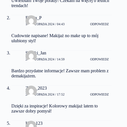
Uwielbiam Twoje porady! Czekam na więcej o letnich
trendach!
Fruzia_P
16 LISTOPADA 2024 / 04:43
ODPOWIEDZ
Cudownie napisane! Makijaż no make up to mój
ulubiony styl!
Szybki_Jan
23 LISTOPADA 2024 / 14:59
ODPOWIEDZ
Bardzo przydatne informacje! Zawsze mam problem z
demakijażem.
Zosia_2023
23 LISTOPADA 2024 / 17:52
ODPOWIEDZ
Dzięki za inspiracje! Kolorowy makijaż latem to
zawsze dobry pomysł!
Kasia123