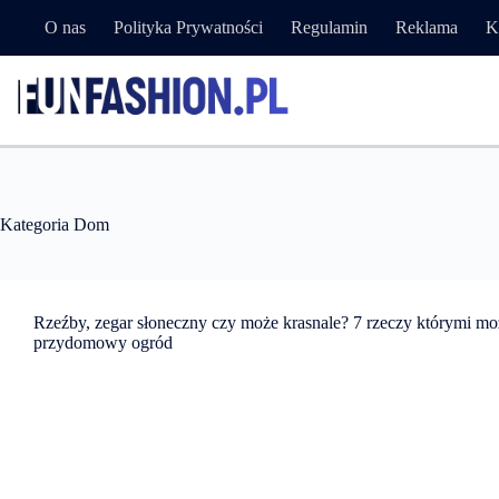
Przejdź
O nas
Polityka Prywatności
Regulamin
Reklama
K
do
treści
Kategoria
Dom
Rzeźby, zegar słoneczny czy może krasnale? 7 rzeczy którymi m
przydomowy ogród