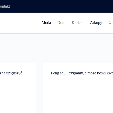
ontakt
Moda
Dom
Kariera
Zakupy
Ur
ożna upiększyć
Feng shui, trygramy, a może boski kw