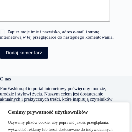
Zapisz moje imię i nazwisko, adres e-mail i stronę
internetową w tej przeglądarce do następnego komentowania.
Dodaj komentarz
O nas
FunFashion.pl to portal internetowy poświęcony modzie,
urodzie i stylowi życia. Naszym celem jest dostarczanie
aktualnych i praktycznych treści, które inspirują czytelników
do kreowania własnego stylu oraz świadomego dbania o swój
wygląd i samopoczucie. Dbamy o to, aby nasze artykuły były
Cenimy prywatność użytkowników
zrozumiałe i dostępne dla każdego, niezależnie od poziomu
wiedzy na temat mody czy urody.
Używamy plików cookie, aby poprawić jakość przeglądania,
wyświetlać reklamy lub treści dostosowane do indywidualnych