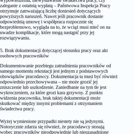
wypowiedzenia, niewystawienie świadectwa pracy, czy
zaleganie z ostatnią wypłatą – Państwowa Inspekcja Pracy
otrzymuje zatrważającą liczbę doniesień dotyczących
powyższych naruszeń. Nawet jeśli pracownik dostanie
odpowiednią umowę i współpraca rozpocznie się
bezproblemowo, wygląda na to, że wciąż musi mieć on na
uwadze komplikacje, które mogą nastąpić przy jej
rozwiązywaniu.
5. Brak dokumentacji dotyczącej stosunku pracy oraz akt
osobowych pracowników
Dokumentowanie przebiegu zatrudnienia pracowników od
samego momentu rekrutacji jest jednym z podstawowych
obowiązków pracodawcy. Dokumentacja ta musi być również
odpowiednio przechowywana – nie może grozić jej
zniszczenie lub uszkodzenie. Zaniedbanie na tym tle jest
wykroczeniem, za które grozi kara grzywny. Z punktu
widzenia pracownika, brak takiej dokumentacji może
skutkować między innymi problemami z otrzymaniem
świadectwa pracy.
Wyżej wymienione przypadki niestety nie są jedynymi.
Notorycznie zdarza się również, że pracodawcy stosują
wobec pracowników nieodpowiednie lub nieuzasadnione