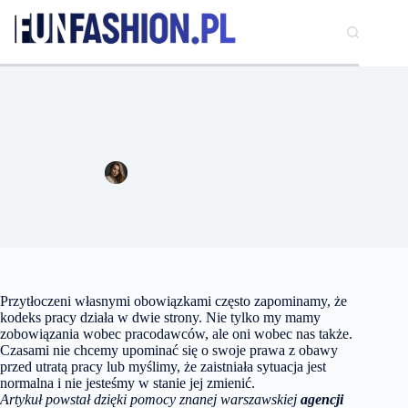
Przejdź
do
treści
Najczęstsze przypadki łamania prawa pracy przez
pracodawców
Aleksandra Kowalczyk
19 października 2016
Prawo
Przytłoczeni własnymi obowiązkami często zapominamy, że
kodeks pracy działa w dwie strony. Nie tylko my mamy
zobowiązania wobec pracodawców, ale oni wobec nas także.
Czasami nie chcemy upominać się o swoje prawa z obawy
przed utratą pracy lub myślimy, że zaistniała sytuacja jest
normalna i nie jesteśmy w stanie jej zmienić.
Artykuł powstał dzięki pomocy znanej warszawskiej
agencji