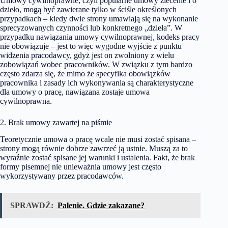
Umowy cywilnoprawne, czyli popularne umowy zlecenie i o
dzieło, mogą być zawierane tylko w ściśle określonych
przypadkach – kiedy dwie strony umawiają się na wykonanie
sprecyzowanych czynności lub konkretnego „dzieła”. W
przypadku nawiązania umowy cywilnoprawnej, kodeks pracy
nie obowiązuje – jest to więc wygodne wyjście z punktu
widzenia pracodawcy, gdyż jest on zwolniony z wielu
zobowiązań wobec pracowników. W związku z tym bardzo
często zdarza się, że mimo że specyfika obowiązków
pracownika i zasady ich wykonywania są charakterystyczne
dla umowy o pracę, nawiązana zostaje umowa
cywilnoprawna.
2. Brak umowy zawartej na piśmie
Teoretycznie umowa o pracę wcale nie musi zostać spisana –
strony mogą równie dobrze zawrzeć ją ustnie. Muszą za to
wyraźnie zostać spisane jej warunki i ustalenia. Fakt, że brak
formy pisemnej nie unieważnia umowy jest często
wykorzystywany przez pracodawców.
SPRAWDŹ:
Palenie. Gdzie zakazane?