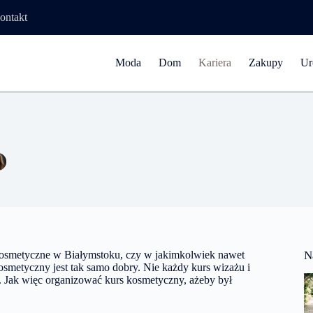
ontakt
Moda
Dom
Kariera
Zakupy
Ur
ki poradnik, jak prowadzić fachowy kurs kosmetyczny
Aleksandra Kowalczyk
12 listopada 2016
Kariera
kosmetyczne w Białymstoku, czy w jakimkolwiek nawet
N
osmetyczny jest tak samo dobry. Nie każdy kurs wizażu i
. Jak więc organizować kurs kosmetyczny, ażeby był