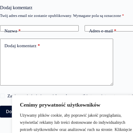
Dodaj komentarz
Twój adres email nie zostanie opublikowany.
Wymagane pola są oznaczone
*
Nazwa
*
Adres e-mail
*
Dodaj komentarz
*
Zapisz moje imię i nazwisko, adres e-mail i stronę internetową w 
Cenimy prywatność użytkowników
Dodaj komentarz
Używamy plików cookie, aby poprawić jakość przeglądania,
wyświetlać reklamy lub treści dostosowane do indywidualnych
potrzeb użytkowników oraz analizować ruch na stronie. Kliknięcie