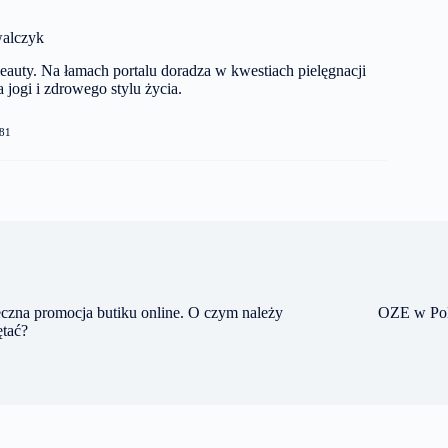
alczyk
auty. Na łamach portalu doradza w kwestiach pielęgnacji
 jogi i zdrowego stylu życia.
81
czna promocja butiku online. O czym należy
OZE w Pols
ętać?