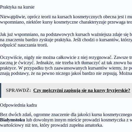
Praktyka na kursie
Niewątpliwie, oprócz teorii na kursach kosmetycznych obecna jest i m
wspomniano, niektóre kursy kosmetyczne charakteryzuje przewaga teor
Jak już wspomniano, na podstawowych kursach ważniejsza zdaje się być
na znaczeniu bardzo zyskuje praktyka. Jeśli chodzi o kursantów, któr
odpuścić nauczania teorii.
Oczywiście, nigdy nie można całkowicie z niej rezygnować. Zawsze t
zaczną je ćwiczyć. Jednakże, nie trzeba ich tłumaczyć aż tak znowu b
praktyce. W przypadku tych zaawansowanych kursantów wiemy, że pomi
znają podstawy, że na pewno niczego jakoś bardzo nie zepsują. Można
SPRAWDŹ:
Czy mężczyźni zapisują się na kursy fryzjerskie?
Odpowiednia kadra
Bez dwóch zdań, ogromne znaczenie dla jakości kursu kosmetycznego 
Białymstoku
lub dowolnym innym mieście prowadzi kosmetyczka z wie
wartościowy niż ten, który prowadzi zupełna amatorka.