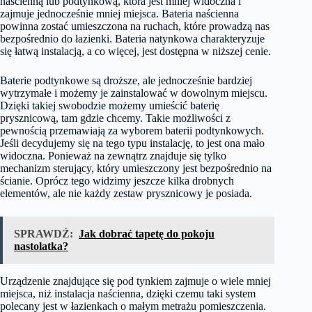
naścienną lub podtynkową, która jest mniej widoczna i
zajmuje jednocześnie mniej miejsca. Bateria naścienna
powinna zostać umieszczona na ruchach, które prowadzą nas
bezpośrednio do łazienki. Bateria natynkowa charakteryzuje
się łatwą instalacją, a co więcej, jest dostępna w niższej cenie.
Baterie podtynkowe są droższe, ale jednocześnie bardziej
wytrzymałe i możemy je zainstalować w dowolnym miejscu.
Dzięki takiej swobodzie możemy umieścić baterię
prysznicową, tam gdzie chcemy. Takie możliwości z
pewnością przemawiają za wyborem baterii podtynkowych.
Jeśli decydujemy się na tego typu instalację, to jest ona mało
widoczna. Ponieważ na zewnątrz znajduje się tylko
mechanizm sterujący, który umieszczony jest bezpośrednio na
ścianie. Oprócz tego widzimy jeszcze kilka drobnych
elementów, ale nie każdy zestaw prysznicowy je posiada.
SPRAWDŹ:
Jak dobrać tapetę do pokoju
nastolatka?
Urządzenie znajdujące się pod tynkiem zajmuje o wiele mniej
miejsca, niż instalacja naścienna, dzięki czemu taki system
polecany jest w łazienkach o małym metrażu pomieszczenia.