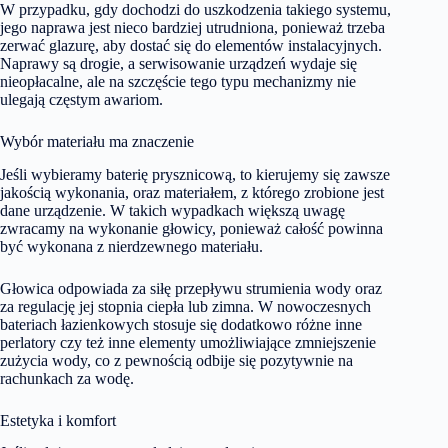
W przypadku, gdy dochodzi do uszkodzenia takiego systemu,
jego naprawa jest nieco bardziej utrudniona, ponieważ trzeba
zerwać glazurę, aby dostać się do elementów instalacyjnych.
Naprawy są drogie, a serwisowanie urządzeń wydaje się
nieopłacalne, ale na szczęście tego typu mechanizmy nie
ulegają częstym awariom.
Wybór materiału ma znaczenie
Jeśli wybieramy baterię prysznicową, to kierujemy się zawsze
jakością wykonania, oraz materiałem, z którego zrobione jest
dane urządzenie. W takich wypadkach większą uwagę
zwracamy na wykonanie głowicy, ponieważ całość powinna
być wykonana z nierdzewnego materiału.
Głowica odpowiada za siłę przepływu strumienia wody oraz
za regulację jej stopnia ciepła lub zimna. W nowoczesnych
bateriach łazienkowych stosuje się dodatkowo różne inne
perlatory czy też inne elementy umożliwiające zmniejszenie
zużycia wody, co z pewnością odbije się pozytywnie na
rachunkach za wodę.
Estetyka i komfort