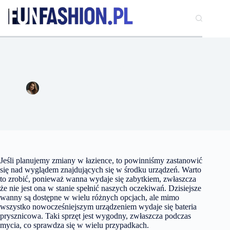
Przejdź
do
treści
Wybór baterii prysznicowej do łazienki
Aleksandra Kowalczyk
22 stycznia 2017
Dom
Jeśli planujemy zmiany w łazience, to powinniśmy zastanowić
się nad wyglądem znajdujących się w środku urządzeń. Warto
to zrobić, ponieważ wanna wydaje się zabytkiem, zwłaszcza
że nie jest ona w stanie spełnić naszych oczekiwań. Dzisiejsze
wanny są dostępne w wielu różnych opcjach, ale mimo
wszystko nowocześniejszym urządzeniem wydaje się bateria
prysznicowa. Taki sprzęt jest wygodny, zwłaszcza podczas
mycia, co sprawdza się w wielu przypadkach.