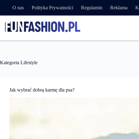
Przejdź
O nas
Polityka Prywatności
Regulamin
Reklama
K
do
treści
Kategoria
Lifestyle
Jak wybrać dobrą karmę dla psa?