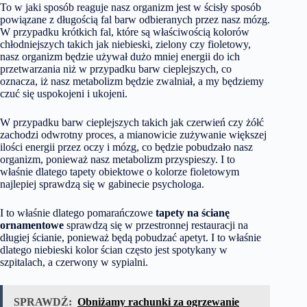
To w jaki sposób reaguje nasz organizm jest w ścisły sposób
powiązane z długością fal barw odbieranych przez nasz mózg.
W przypadku krótkich fal, które są właściwością kolorów
chłodniejszych takich jak niebieski, zielony czy fioletowy,
nasz organizm będzie używał dużo mniej energii do ich
przetwarzania niż w przypadku barw cieplejszych, co
oznacza, iż nasz metabolizm będzie zwalniał, a my będziemy
czuć się uspokojeni i ukojeni.
W przypadku barw cieplejszych takich jak czerwień czy żółć
zachodzi odwrotny proces, a mianowicie zużywanie większej
ilości energii przez oczy i mózg, co będzie pobudzało nasz
organizm, ponieważ nasz metabolizm przyspieszy. I to
właśnie dlatego tapety obiektowe o kolorze fioletowym
najlepiej sprawdzą się w gabinecie psychologa.
I to właśnie dlatego pomarańczowe
tapety na ścianę
ornamentowe
sprawdzą się w przestronnej restauracji na
długiej ścianie, ponieważ będą pobudzać apetyt. I to właśnie
dlatego niebieski kolor ścian często jest spotykany w
szpitalach, a czerwony w sypialni.
SPRAWDŹ:
Obniżamy rachunki za ogrzewanie