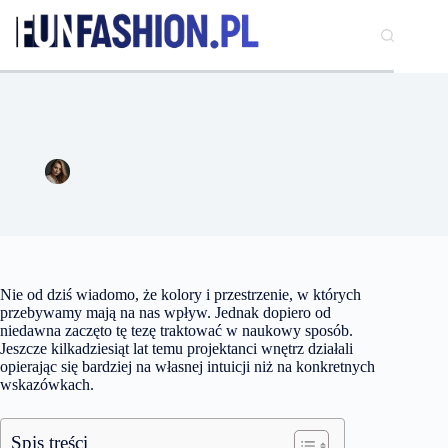
Przejdź
do
treści
Czy z wybieraniem tapety możemy przesadzić?
Aleksandra Kowalczyk
7 lutego 2017
Dom
Nie od dziś wiadomo, że kolory i przestrzenie, w których
przebywamy mają na nas wpływ. Jednak dopiero od
niedawna zaczęto tę tezę traktować w naukowy sposób.
Jeszcze kilkadziesiąt lat temu projektanci wnętrz działali
opierając się bardziej na własnej intuicji niż na konkretnych
wskazówkach.
Spis treści