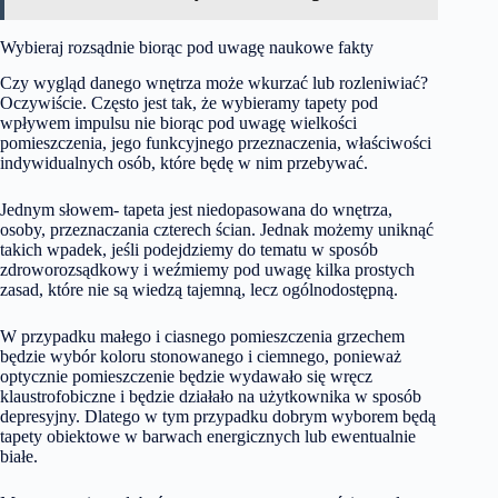
Wybieraj rozsądnie biorąc pod uwagę naukowe fakty
Czy wygląd danego wnętrza może wkurzać lub rozleniwiać?
Oczywiście. Często jest tak, że wybieramy tapety pod
wpływem impulsu nie biorąc pod uwagę wielkości
pomieszczenia, jego funkcyjnego przeznaczenia, właściwości
indywidualnych osób, które będę w nim przebywać.
Jednym słowem- tapeta jest niedopasowana do wnętrza,
osoby, przeznaczania czterech ścian. Jednak możemy uniknąć
takich wpadek, jeśli podejdziemy do tematu w sposób
zdroworozsądkowy i weźmiemy pod uwagę kilka prostych
zasad, które nie są wiedzą tajemną, lecz ogólnodostępną.
W przypadku małego i ciasnego pomieszczenia grzechem
będzie wybór koloru stonowanego i ciemnego, ponieważ
optycznie pomieszczenie będzie wydawało się wręcz
klaustrofobiczne i będzie działało na użytkownika w sposób
depresyjny. Dlatego w tym przypadku dobrym wyborem będą
tapety obiektowe w barwach energicznych lub ewentualnie
białe.