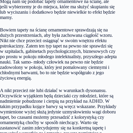
Mogą nam się podobać tapety ornamentowe na ścianę, ale
jeśli wybierzemy je do miejsca, które ma służyć skupianiu się
lub wyciszaniu i dodatkowo będzie niewielkie to efekt będzie
marny.
Bowiem tapety na ścianę ornamentowe sprawdzają się na
dużych przestrzeniach, aby była zachowana ciągłość wzoru.
Nikt nie chce przecież osiągnąć w swoim wnętrzu efektu
pstrokacizny. Zatem ten typ tapet na pewno nie sprawdzi się
w szpitalach, gabinetach psychologicznych, biznesowych czy
po prostu w pokoju młodego intelektualisty, przyszłego adepta
nauki. Tak samo- młody człowiek na pewno nie będzie
zadowolony w pokoju, który jest pomalowany ciemnymi i
chłodnymi barwami, bo to nie będzie współgrało z jego
życiową energią.
A nikt przecież nie lubi działać w warunkach dysonansu.
Oczywiście wyjątkiem będą dzieciaki czy młodzież, które są
nadmiernie pobudzone i cierpią na przykład na ADHD. W
takim przypadku kojące barwy są wręcz wskazane. Przykłady
wymienione wyżej służą jedynie uzmysłowieniu wagi doboru
tapet, bo czasami możemy przesadzić z kolorystyką czy
ornamentyką choćby w sposób niechcący. Warto się
zastanowić zanim zdecydujemy się na konkretną tapetę i