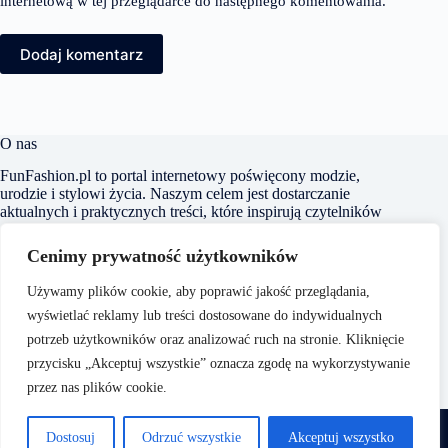
internetową w tej przeglądarce do następnego komentowania.
Dodaj komentarz
O nas
FunFashion.pl to portal internetowy poświęcony modzie,
urodzie i stylowi życia. Naszym celem jest dostarczanie
aktualnych i praktycznych treści, które inspirują czytelników
do kreowania własnego stylu oraz świadomego dbania o swój
wygląd i samopoczucie. Dbamy o to, aby nasze artykuły były
Cenimy prywatność użytkowników
zrozumiałe i dostępne dla każdego, niezależnie od poziomu
wiedzy na temat mody czy urody.
Używamy plików cookie, aby poprawić jakość przeglądania,
wyświetlać reklamy lub treści dostosowane do indywidualnych
potrzeb użytkowników oraz analizować ruch na stronie. Kliknięcie
przycisku „Akceptuj wszystkie” oznacza zgodę na wykorzystywanie
przez nas plików cookie.
O nas
Copyright © 2026 -
Polityka Prywatności
Dostosuj
Odrzuć wszystkie
Akceptuj wszystko