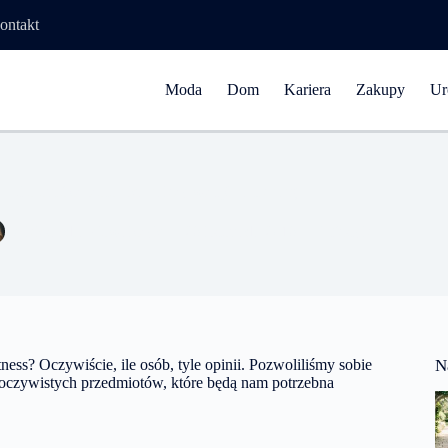
ontakt
Moda
Dom
Kariera
Zakupy
Ur
Co oprócz izotonika należy wziąć na trening
Aleksandra Kowalczyk
26 listopada 2016
Lifestyle
tness? Oczywiście, ile osób, tyle opinii. Pozwoliliśmy sobie
N
ej oczywistych przedmiotów, które będą nam potrzebna