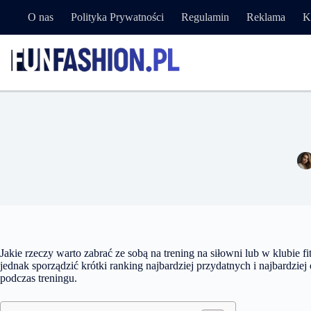
Przejdź
O nas
Polityka Prywatności
Regulamin
Reklama
K
do
treści
Jakie rzeczy warto zabrać ze sobą na trening na siłowni lub w klubie fi
jednak sporządzić krótki ranking najbardziej przydatnych i najbardzi
podczas treningu.