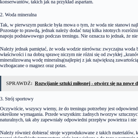
konserwantów, takich jak na przykład aspartam.
2. Woda mineralna
Tak, w pierwszym punkcie była mowa o tym, że woda nie stanowi naj
Pozostaje to prawdą, jednak należy dodać tutaj kilka istotnych rozró
napoju podstawowego podczas treningu. Nie oznacza to jednak, że nie
Należy jednak pamiętać, że woda wodzie nierówna: zwyczajna woda b
właściwości i na dobrą sprawę niczym nie różni się od zwykłej „kran
mineralizowaną wodę mineralną(najlepiej z jak największą zawartośc
wzbogacane o magnez oraz potas.
SPRAWDŹ:
Rozwijanie sztuki miłosnej - otwórz się na nowe 
3. Strój sportowy
Oczywiście, wszyscy wiemy, że do treningu potrzebny jest odpowiendni
określone wymagania. Przede wszystkim: żadnych tworzyw sztucznyc
naturalnych, tak aby zapewniały odpowiedni przepływ powietrza i nie
Należy również dobierać stroje wyprodukowane z takich materialów, k