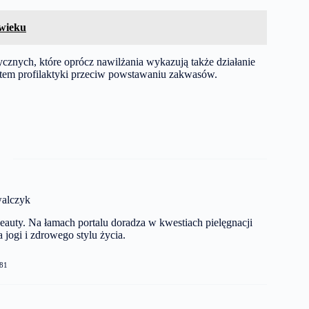
 wieku
ycznych, które oprócz nawilżania wykazują także działanie
ntem profilaktyki przeciw powstawaniu zakwasów.
alczyk
auty. Na łamach portalu doradza w kwestiach pielęgnacji
 jogi i zdrowego stylu życia.
81