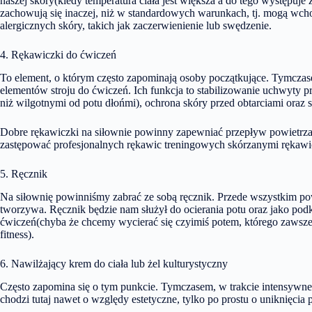
naszej skóry(kiedy temperatura ciała jest większa a do tego występuje
zachowują się inaczej, niż w standardowych warunkach, tj. mogą wcho
alergicznych skóry, takich jak zaczerwienienie lub swędzenie.
4. Rękawiczki do ćwiczeń
To element, o którym często zapominają osoby początkujące. Tymcza
elementów stroju do ćwiczeń. Ich funkcja to stabilizowanie uchwyty p
niż wilgotnymi od potu dłońmi), ochrona skóry przed obtarciami oraz s
Dobre rękawiczki na siłownie powinny zapewniać przepływ powietrza o
zastępować profesjonalnych rękawic treningowych skórzanymi rękawic
5. Ręcznik
Na siłownię powinniśmy zabrać ze sobą ręcznik. Przede wszystkim po
tworzywa. Ręcznik będzie nam służył do ocierania potu oraz jako pod
ćwiczeń(chyba że chcemy wycierać się czyimiś potem, którego zawsze 
fitness).
6. Nawilżający krem do ciała lub żel kulturystyczny
Często zapomina się o tym punkcie. Tymczasem, w trakcie intensywne
chodzi tutaj nawet o względy estetyczne, tylko po prostu o uniknięcia p