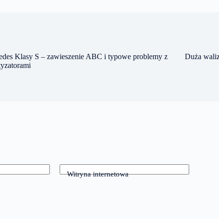
edes Klasy S – zawieszenie ABC i typowe problemy z
Duża waliz
tyzatorami
Witryna internetowa