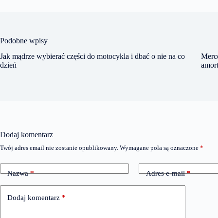
Podobne wpisy
Jak mądrze wybierać części do motocykla i dbać o nie na co
Merc
dzień
amor
Dodaj komentarz
Twój adres email nie zostanie opublikowany.
Wymagane pola są oznaczone
*
Nazwa
*
Adres e-mail
*
Dodaj komentarz
*