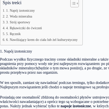
Spis treści
1. Napój izotoniczny
2. Woda mineralna
3. Strój sportowy
4. Rękawiczki do ćwiczeń
5. Ręcznik
6. Nawilżający krem do ciała lub żel kulturystyczny
1. Napój izotoniczny
Podczas wysiłku fizycznego tracimy cenne składniki mineralne a takż
pragnienia przy pomocy wody nie jest najlepszym rozwiązaniem: po pie
składników mineralnych(będzie o tym mowa poniżej), a po drugie, z
prostu przepływa przez nas organizm.
W ten sposób, zamiast się nawiadniać podczas treningu, tylko dodat
Najlepszym rozwiązaniem jeśli chodzi o napoje treningowe są profesjon
Posiadają one osomalność zbliżoną do osomalności płynów ustrojowy
właściwości nawadaniające) a oprócz tego są wzbogacane o potrzebne
potas. Należy jednak wybierać tylko te
napoje izotoniczne
, w których