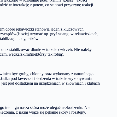
 zwiększone wydzielanie potu, tkaniny gorszej jakości
dzić w interakcję z potem, co stanowi przyczynę reakcji
sem dobre rękawiczki stanowią jeden z kluczowych
rzyrządów(łatwiej trzymać np. gryf sztangi w rękawiczkach,
tabilizacja nadgarstków.
raz stabilizować dłonie w trakcie ćwiczeń. Nie należy
ami wędkarskimi(niektórzy tak robią).
winien być gruby, chłonny oraz wykonany z naturalnego
kładka pod ławeczki i siedzenia w trakcie wykonywania
jest pod dostatkiem na urządzeniach w siłowniach i klubach
go treningu nasza skóra może ulegać uszkodzeniu. Nie
ieczenia, z jakim wiąże się pękanie skóry i rozstępy.