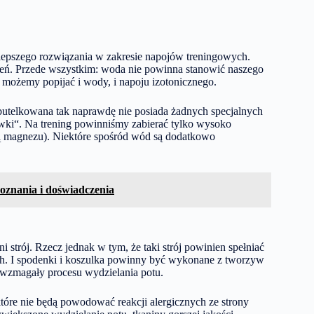
lepszego rozwiązania w zakresie napojów treningowych.
żnień. Przede wszystkim: woda nie powinna stanowić naszego
 możemy popijać i wody, i napoju izotonicznego.
utelkowana tak naprawdę nie posiada żadnych specjalnych
ówki“. Na trening powinniśmy zabierać tylko wysoko
ią magnezu). Niektóre spośród wód są dodatkowo
doznania i doświadczenia
 strój. Rzecz jednak w tym, że taki strój powinien spełniać
h. I spodenki i koszulka powinny być wykonane z tworzyw
 wzmagały procesu wydzielania potu.
tóre nie będą powodować reakcji alergicznych ze strony