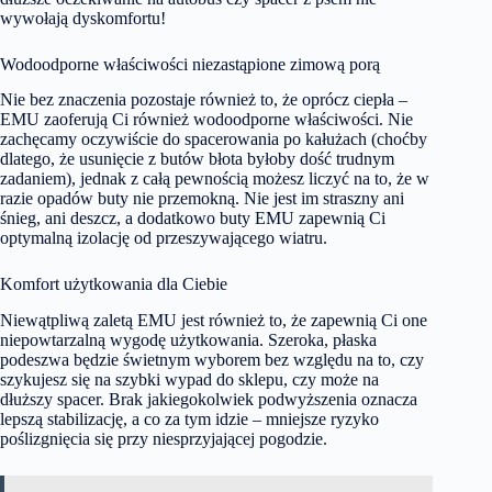
wywołają dyskomfortu!
Wodoodporne właściwości niezastąpione zimową porą
Nie bez znaczenia pozostaje również to, że oprócz ciepła –
EMU zaoferują Ci również wodoodporne właściwości. Nie
zachęcamy oczywiście do spacerowania po kałużach (choćby
dlatego, że usunięcie z butów błota byłoby dość trudnym
zadaniem), jednak z całą pewnością możesz liczyć na to, że w
razie opadów buty nie przemokną. Nie jest im straszny ani
śnieg, ani deszcz, a dodatkowo
buty EMU
zapewnią Ci
optymalną izolację od przeszywającego wiatru.
Komfort użytkowania dla Ciebie
Niewątpliwą zaletą EMU jest również to, że zapewnią Ci one
niepowtarzalną wygodę użytkowania. Szeroka, płaska
podeszwa będzie świetnym wyborem bez względu na to, czy
szykujesz się na szybki wypad do sklepu, czy może na
dłuższy spacer. Brak jakiegokolwiek podwyższenia oznacza
lepszą stabilizację, a co za tym idzie – mniejsze ryzyko
poślizgnięcia się przy niesprzyjającej pogodzie.