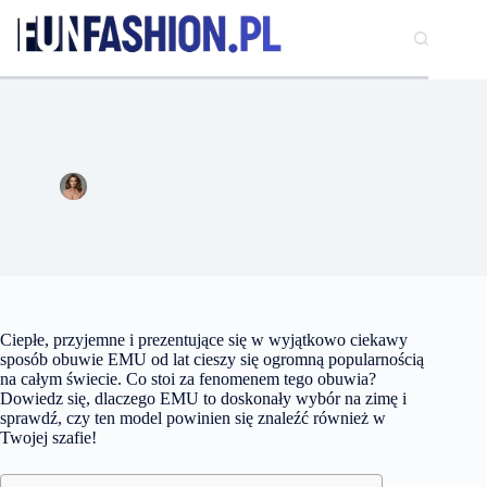
Przejdź
do
treści
Co jest wyjątkowego w butach EMU?
Anna Szymańska
25 października 2022
Moda
Ciepłe, przyjemne i prezentujące się w wyjątkowo ciekawy
sposób obuwie EMU od lat cieszy się ogromną popularnością
na całym świecie. Co stoi za fenomenem tego obuwia?
Dowiedz się, dlaczego EMU to doskonały wybór na zimę i
sprawdź, czy ten model powinien się znaleźć również w
Twojej szafie!