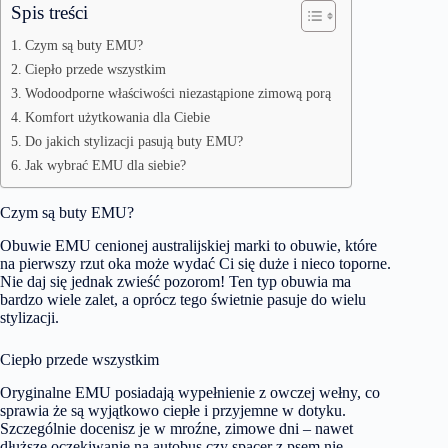
Spis treści
Czym są buty EMU?
Ciepło przede wszystkim
Wodoodporne właściwości niezastąpione zimową porą
Komfort użytkowania dla Ciebie
Do jakich stylizacji pasują buty EMU?
Jak wybrać EMU dla siebie?
Czym są buty EMU?
Obuwie EMU cenionej australijskiej marki to obuwie, które
na pierwszy rzut oka może wydać Ci się duże i nieco toporne.
Nie daj się jednak zwieść pozorom! Ten typ obuwia ma
bardzo wiele zalet, a oprócz tego świetnie pasuje do wielu
stylizacji.
Ciepło przede wszystkim
Oryginalne EMU posiadają wypełnienie z owczej wełny, co
sprawia że są wyjątkowo ciepłe i przyjemne w dotyku.
Szczególnie docenisz je w mroźne, zimowe dni – nawet
dłuższe oczekiwanie na autobus czy spacer z psem nie