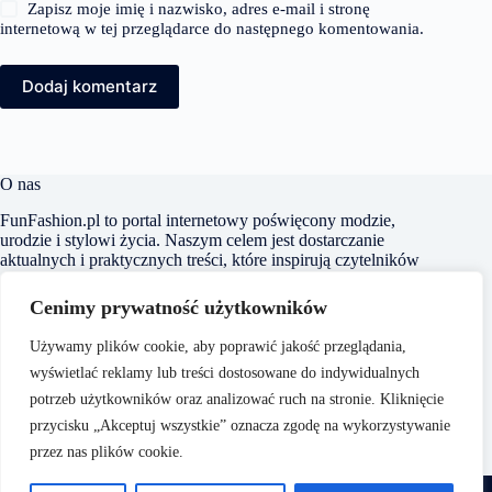
Zapisz moje imię i nazwisko, adres e-mail i stronę
internetową w tej przeglądarce do następnego komentowania.
Dodaj komentarz
O nas
FunFashion.pl to portal internetowy poświęcony modzie,
urodzie i stylowi życia. Naszym celem jest dostarczanie
aktualnych i praktycznych treści, które inspirują czytelników
do kreowania własnego stylu oraz świadomego dbania o swój
wygląd i samopoczucie. Dbamy o to, aby nasze artykuły były
Cenimy prywatność użytkowników
zrozumiałe i dostępne dla każdego, niezależnie od poziomu
wiedzy na temat mody czy urody.
Używamy plików cookie, aby poprawić jakość przeglądania,
wyświetlać reklamy lub treści dostosowane do indywidualnych
potrzeb użytkowników oraz analizować ruch na stronie. Kliknięcie
przycisku „Akceptuj wszystkie” oznacza zgodę na wykorzystywanie
przez nas plików cookie.
O nas