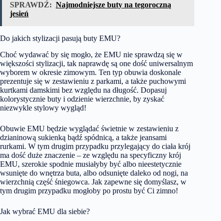
SPRAWDŹ:
Najmodniejsze buty na tegoroczną
jesień
Do jakich stylizacji pasują buty EMU?
Choć wydawać by się mogło, że EMU nie sprawdzą się w
większości stylizacji, tak naprawdę są one dość uniwersalnym
wyborem w okresie zimowym. Ten typ obuwia doskonale
prezentuje się w zestawieniu z parkami, a także puchowymi
kurtkami damskimi bez względu na długość. Dopasuj
kolorystycznie buty i odzienie wierzchnie, by zyskać
niezwykle stylowy wygląd!
Obuwie EMU będzie wyglądać świetnie w zestawieniu z
dzianinową sukienką bądź spódnicą, a także jeansami
rurkami. W tym drugim przypadku przylegający do ciała krój
ma dość duże znaczenie – ze względu na specyficzny krój
EMU, szerokie spodnie musiałyby być albo nieestetycznie
wsunięte do wnętrza buta, albo odsunięte daleko od nogi, na
wierzchnią część śniegowca. Jak zapewne się domyślasz, w
tym drugim przypadku mogłoby po prostu być Ci zimno!
Jak wybrać EMU dla siebie?