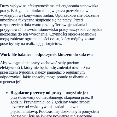
Duży wpływ na efektywność ma też ergonomia stanowiska
pracy. Bałagan na biurku to największa przeszkoda w
wydajnym wykonywaniu zadań. Uporządkowane otoczenie
umożliwia faktyczne skupienie się na pracy. Przed
rozpoczęciem dnia warto przemyśleć swoje zadania i
przygotować na swoim stanowisku pracy wszystko, co będzie
niezbędne do ich wykonania. Czynności około-zadaniowe
mogą zabierać ogromne ilości czasu, który mógłby zostać
poświęcony na realizację priorytetów.
Work-life balance – odpoczynek kluczem do sukcesu
Aby w ciągu dnia pracy zachować stały poziom
efektywności, który nie będzie się zmieniał również na
przestrzeni tygodnia, należy pamiętać o regularnym
odpoczynku. Jakie sposoby mogą pomóc w dbaniu o
regenerację?
Regularne przerwy od pracy
– umysł nie jest
przystosowany do nieustannego skupienia przez 8
godzin. Przynajmniej co 2 godziny warto zrobić
przerwę od wykonywania zadań – nawet
pięciominutową. Podczas niej doskonałym pomysłem
będzie wyjście na świeże powietrze lub zjedzenie