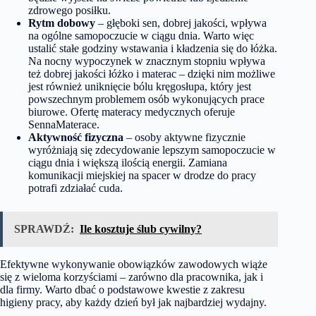
zdrowego posiłku.
Rytm dobowy
– głęboki sen, dobrej jakości, wpływa
na ogólne samopoczucie w ciągu dnia. Warto więc
ustalić stałe godziny wstawania i kładzenia się do łóżka.
Na nocny wypoczynek w znacznym stopniu wpływa
też dobrej jakości łóżko i materac – dzięki nim możliwe
jest również uniknięcie bólu kręgosłupa, który jest
powszechnym problemem osób wykonujących prace
biurowe. Ofertę materacy medycznych oferuje
SennaMaterace
.
Aktywność fizyczna
– osoby aktywne fizycznie
wyróżniają się zdecydowanie lepszym samopoczucie w
ciągu dnia i większą ilością energii. Zamiana
komunikacji miejskiej na spacer w drodze do pracy
potrafi zdziałać cuda.
SPRAWDŹ:
Ile kosztuje ślub cywilny?
Efektywne wykonywanie obowiązków zawodowych wiąże
się z wieloma korzyściami – zarówno dla pracownika, jak i
dla firmy. Warto dbać o podstawowe kwestie z zakresu
higieny pracy, aby każdy dzień był jak najbardziej wydajny.