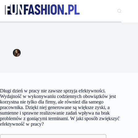
Przejdź
do
treści
3 sposoby na bardziej efektywny dzień w pracy!
Natalia Wiśniewska
31 marca 2023
Lifestyle
Długi dzień w pracy nie zawsze sprzyja efektywności.
Wydajność w wykonywaniu codziennych obowiązków jest
korzystna nie tylko dla firmy, ale również dla samego
pracownika. Dzięki niej generowane są większe zyski, a
sumienne i sprawne realizowanie zadań wpływa na brak
problemów z goniącymi terminami. W jaki sposób zwiększyć
efektywność w pracy?