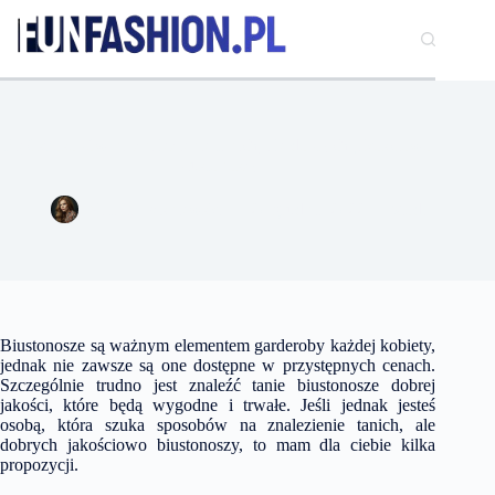
Przejdź
do
treści
Pięć sposobów na znalezienie tanich, ale dobrych jakościowo
biustonoszy
Natalia Wiśniewska
20 grudnia 2022
Moda
Biustonosze są ważnym elementem garderoby każdej kobiety,
jednak nie zawsze są one dostępne w przystępnych cenach.
Szczególnie trudno jest znaleźć tanie biustonosze dobrej
jakości, które będą wygodne i trwałe. Jeśli jednak jesteś
osobą, która szuka sposobów na znalezienie tanich, ale
dobrych jakościowo biustonoszy, to mam dla ciebie kilka
propozycji.