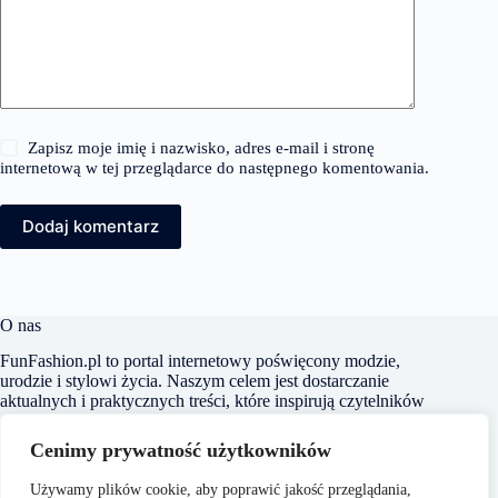
Zapisz moje imię i nazwisko, adres e-mail i stronę
internetową w tej przeglądarce do następnego komentowania.
Dodaj komentarz
O nas
FunFashion.pl to portal internetowy poświęcony modzie,
urodzie i stylowi życia. Naszym celem jest dostarczanie
aktualnych i praktycznych treści, które inspirują czytelników
do kreowania własnego stylu oraz świadomego dbania o swój
wygląd i samopoczucie. Dbamy o to, aby nasze artykuły były
Cenimy prywatność użytkowników
zrozumiałe i dostępne dla każdego, niezależnie od poziomu
wiedzy na temat mody czy urody.
Używamy plików cookie, aby poprawić jakość przeglądania,