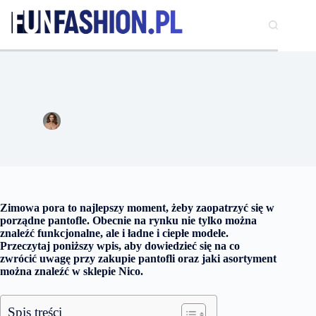
Przejdź
do
treści
Pantofle – czyli wygodne, domowe obuwie
Anna Szymańska
1 lutego 2021
Moda
Zimowa pora to najlepszy moment, żeby zaopatrzyć się w
porządne pantofle. Obecnie na rynku nie tylko można
znaleźć funkcjonalne, ale i ładne i ciepłe modele.
Przeczytaj poniższy wpis, aby dowiedzieć się na co
zwrócić uwagę przy zakupie pantofli oraz jaki asortyment
można znaleźć w sklepie Nico.
Spis treści