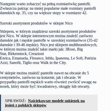
Następnie warto zobaczyć na pełną rozmiarówkę pantofli.
Zwłaszcza patrząc na mniej popularne małe rozmiary pantofli
damskich np. 35, czy na większe stopy w rozmiarze 42.
Szeroki asortyment produktów w sklepie Nico
Sklepem, w którym znajdziesz szeroki asortyment produktów
jest Nico. W sklepie internetowym można znaleźć zarówno
damskie jak i męskie pantofle w szerokiej rozmiarówce (35-42
damskie i 39-46 męskie). Nico jest sklepem multibrandowych,
w którym można znaleźć takie marki jak:
3Rose,
Big
Star,
Birkenstock,
Creazioni
Enrica,
Emanuela,
Florance,
Inblu,
Ipanema,
Le Soft,
Patrizia
Azzi,
Sanofit,
Tiglio oraz
Walk in the City.
W sklepie można znaleźć pantofle nawet na obcasie do 5
centymetrów, zarówno na koturnie, jak i obcasie. W
przypadku pantofli męskich warto również zwrócić uwagę na
nosek, który może być: kwadratowy, okrągły lub otwarty.
SPRAWDŹ:
Najciekawsze modele sukienek na
jesień z polskich sklepów