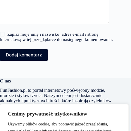
Zapisz moje imię i nazwisko, adres e-mail i stronę
internetową w tej przeglądarce do następnego komentowania.
Dodaj komentarz
O nas
FunFashion.pl to portal internetowy poświęcony modzie,
urodzie i stylowi życia. Naszym celem jest dostarczanie
aktualnych i praktycznych treści, które inspirują czytelników
do kreowania własnego stylu oraz świadomego dbania o swój
wygląd i samopoczucie. Dbamy o to, aby nasze artykuły były
Cenimy prywatność użytkowników
zrozumiałe i dostępne dla każdego, niezależnie od poziomu
wiedzy na temat mody czy urody.
Używamy plików cookie, aby poprawić jakość przeglądania,