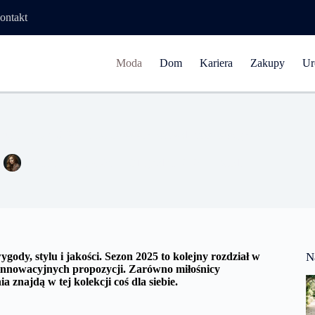
ontakt
Moda
Dom
Kariera
Zakupy
Ur
pularniejsze UGG na sezon 2025! Sprawdź propozycję!
Natalia Wiśniewska
31 grudnia 2024
Moda
dy, stylu i jakości. Sezon 2025 to kolejny rozdział w
N
, innowacyjnych propozycji. Zarówno miłośnicy
 znajdą w tej kolekcji coś dla siebie.