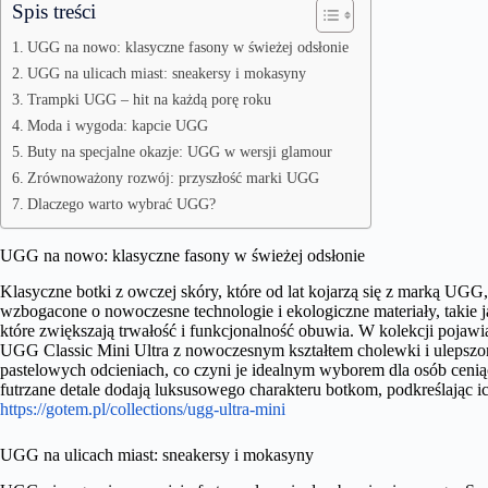
Spis treści
UGG na nowo: klasyczne fasony w świeżej odsłonie
UGG na ulicach miast: sneakersy i mokasyny
Trampki UGG – hit na każdą porę roku
Moda i wygoda: kapcie UGG
Buty na specjalne okazje: UGG w wersji glamour
Zrównoważony rozwój: przyszłość marki UGG
Dlaczego warto wybrać UGG?
UGG na nowo: klasyczne fasony w świeżej odsłonie
Klasyczne botki z owczej skóry, które od lat kojarzą się z marką UGG
wzbogacone o nowoczesne technologie i ekologiczne materiały, taki
które zwiększają trwałość i funkcjonalność obuwia. W kolekcji pojawi
UGG Classic Mini Ultra z nowoczesnym kształtem cholewki i ulepszo
pastelowych odcieniach, co czyni je idealnym wyborem dla osób cenią
futrzane detale dodają luksusowego charakteru botkom, podkreślając 
https://gotem.pl/collections/ugg-ultra-mini
UGG na ulicach miast: sneakersy i mokasyny