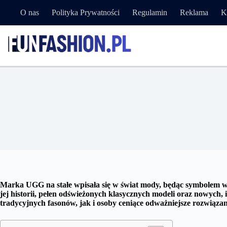
Przejdź
O nas
Polityka Prywatności
Regulamin
Reklama
K
do
treści
Najpo
Marka UGG na stałe wpisała się w świat mody, będąc symbolem wygo
jej historii, pełen odświeżonych klasycznych modeli oraz nowych
tradycyjnych fasonów, jak i osoby ceniące odważniejsze rozwiązania