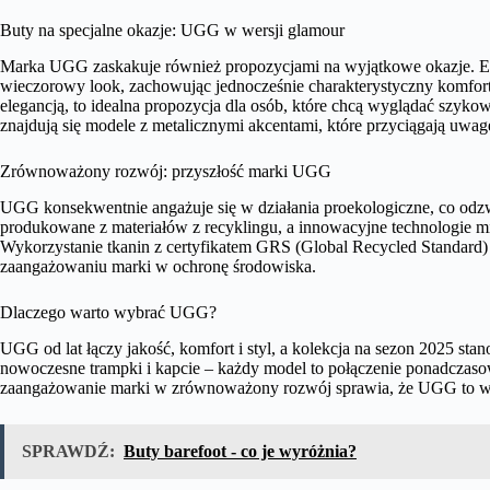
Buty na specjalne okazje: UGG w wersji glamour
Marka UGG zaskakuje również propozycjami na wyjątkowe okazje. Ele
wieczorowy look, zachowując jednocześnie charakterystyczny komfor
elegancją, to idealna propozycja dla osób, które chcą wyglądać szyk
znajdują się modele z metalicznymi akcentami, które przyciągają uwagę
Zrównoważony rozwój: przyszłość marki UGG
UGG konsekwentnie angażuje się w działania proekologiczne, co odzwi
produkowane z materiałów z recyklingu, a innowacyjne technologie mi
Wykorzystanie tkanin z certyfikatem GRS (Global Recycled Standard
zaangażowaniu marki w ochronę środowiska.
Dlaczego warto wybrać UGG?
UGG od lat łączy jakość, komfort i styl, a kolekcja na sezon 2025 st
nowoczesne trampki i kapcie – każdy model to połączenie ponadcza
zaangażowanie marki w zrównoważony rozwój sprawia, że UGG to wyb
SPRAWDŹ:
Buty barefoot - co je wyróżnia?