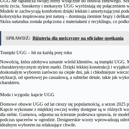
UGG nie ogranicza swojej oferty wyłącznie do obuwia zimowego. Sezo
stylu życia. Sneakersy i mokasyny UGG wyróżniają się połączeniem 
Modele te zachwycają komfortem dzięki lekkim i amortyzującymi pode
kolorystyka inspirowana jest naturą – dominują ziemiste brązy i delika
Skóra naturalna została połączona z materiałami z recyklingu, co p
SPRAWDŹ:
Biżuteria dla mężczyzny na oficjalne spotkania
Trampki UGG – hit na każdą porę roku
Nowością, która zdobywa uznanie wśród klientów, są trampki UGG. M
charakterystycznym stylem marki. Dzięki lekkiej konstrukcji i wyją
doskonałym wyborem zarówno na ciepłe dni, jak i chłodniejsze wieczor
stylizacji, od sportowej po casualową, a subtelne detale, takie jak w
charakteru.
Moda i wygoda: kapcie UGG
Domowe obuwie UGG od lat cieszy się popularnością, a sezon 2025 prz
Kapcie wykonane z miękkiej owczej wełny dostępne są w różnych wari
dla siebie. Gumowa, odporna na ścieranie podeszwa sprawia, że modele
podczas spacerów w ogrodzie. Designerskie wzory wprowadzają odro
idealnym wyborem na relaksujące chwile.