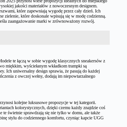
n 2025 przynosi wiele propozycji idealnych do miejskiego
wysokiej jakości materiałów z nowoczesnym designem.
szwami, które zapewniają wygodę przez cały dzień. Ich
tne zielenie, które doskonale wpisują się w modę codzienną.
odkreśla zaangażowanie marki w zrównoważony rozwój.
odele te łączą w sobie wygodę klasycznych sneakersów z
tkowo miękkim, wyściełanym wkładkom trampki są
y. Ich uniwersalny design sprawia, że pasują do każdej
ykończenia z owczej wełny, dodają im niepowtarzalnego
ynosi kolejne luksusowe propozycje w tej kategorii.
antach kolorystycznych, dzięki czemu każdy znajdzie coś
 te świetnie sprawdzają się nie tylko w domu, ale także
binę stylu do codziennego komfortu, czyniąc kapcie UGG