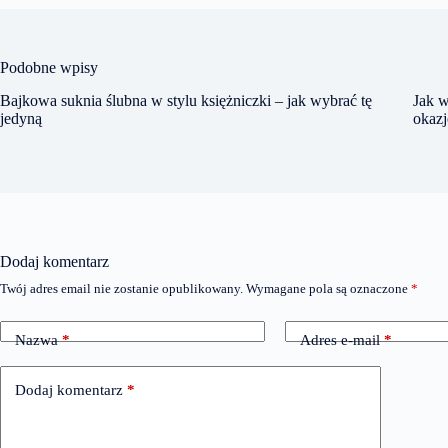
Podobne wpisy
Bajkowa suknia ślubna w stylu księżniczki – jak wybrać tę
Jak w
jedyną
okazj
Dodaj komentarz
Twój adres email nie zostanie opublikowany.
Wymagane pola są oznaczone
*
Nazwa
*
Adres e-mail
*
Dodaj komentarz
*