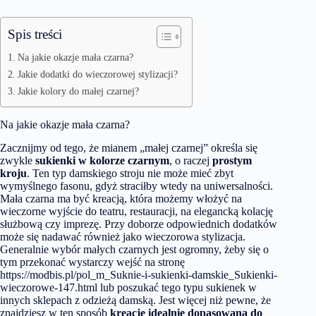
Spis treści
Na jakie okazje mała czarna?
Jakie dodatki do wieczorowej stylizacji?
Jakie kolory do małej czarnej?
Na jakie okazje mała czarna?
Zacznijmy od tego, że mianem „małej czarnej” określa się
zwykle
sukienki w kolorze czarnym
, o raczej
prostym
kroju
. Ten typ damskiego stroju nie może mieć zbyt
wymyślnego fasonu, gdyż straciłby wtedy na uniwersalności.
Mała czarna ma być kreacją, która możemy włożyć na
wieczorne wyjście do teatru, restauracji, na elegancką kolację
służbową czy imprezę. Przy doborze odpowiednich dodatków
może się nadawać również jako wieczorowa stylizacja.
Generalnie wybór małych czarnych jest ogromny, żeby się o
tym przekonać wystarczy wejść na stronę
https://modbis.pl/pol_m_Suknie-i-sukienki-damskie_Sukienki-
wieczorowe-147.html
lub poszukać tego typu sukienek w
innych sklepach z odzieżą damską. Jest więcej niż pewne, że
znajdziesz w ten sposób
kreację idealnie dopasowaną do