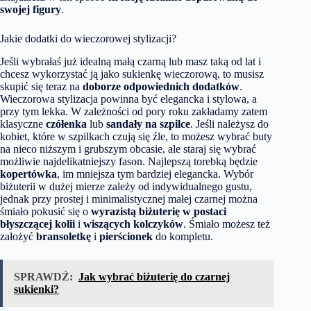
swojej figury
.
Jakie dodatki do wieczorowej stylizacji?
Jeśli wybrałaś już idealną małą czarną lub masz taką od lat i
chcesz wykorzystać ją jako sukienkę wieczorową, to musisz
skupić się teraz na
doborze odpowiednich dodatków
.
Wieczorowa stylizacja powinna być elegancka i stylowa, a
przy tym lekka. W zależności od pory roku zakładamy zatem
klasyczne
czółenka
lub
sandały
na szpilce
. Jeśli należysz do
kobiet, które w szpilkach czują się źle, to możesz wybrać buty
na nieco niższym i grubszym obcasie, ale staraj się wybrać
możliwie najdelikatniejszy fason. Najlepszą torebką będzie
kopertówka
, im mniejsza tym bardziej elegancka. Wybór
biżuterii w dużej mierze zależy od indywidualnego gustu,
jednak przy prostej i minimalistycznej małej czarnej można
śmiało pokusić się o
wyrazistą biżuterię w postaci
błyszczącej kolii
i
wiszących kolczyków
. Śmiało możesz też
założyć
bransoletkę
i
pierścionek
do kompletu.
SPRAWDŹ:
Jak wybrać biżuterię do czarnej
sukienki?