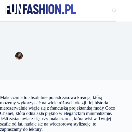
Przejdź
do
treści
Mała czarna jako sukienka wieczorowa? Jakie dodatki, buty
do wieczorowej stylizacji?
Aleksandra Kowalczyk
20 grudnia 2017
Moda
Mała czarna to absolutnie ponadczasowa kreacja, którą
możemy wykorzystać na wiele różnych okazji. Jej historia
nierozerwalnie wiąże się z francuską projektantką mody Coco
Chanel, która odnalazła piękno w eleganckim minimalizmie.
Jeśli zastanawiasz się, czy mała czarna, która wisi w Twojej
szafie od lat, nadaje się na wieczorową stylizację, to
zapraszamy do lektury.