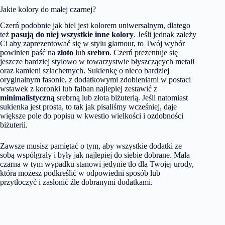
Jakie kolory do małej czarnej?
Czerń podobnie jak biel jest kolorem uniwersalnym, dlatego
też
pasują do niej wszystkie inne kolory
. Jeśli jednak zależy
Ci aby zaprezentować się w stylu glamour, to Twój wybór
powinien paść na
złoto
lub
srebro
. Czerń prezentuje się
jeszcze bardziej stylowo w towarzystwie błyszczących metali
oraz kamieni szlachetnych. Sukienkę o nieco bardziej
oryginalnym fasonie, z dodatkowymi zdobieniami w postaci
wstawek z koronki lub falban najlepiej zestawić z
minimalistyczną
srebrną lub złota biżuterią. Jeśli natomiast
sukienka jest prosta, to tak jak pisaliśmy wcześniej, daje
większe pole do popisu w kwestio wielkości i ozdobności
biżuterii.
Zawsze musisz pamiętać o tym, aby wszystkie dodatki ze
sobą współgrały i były jak najlepiej do siebie dobrane. Mała
czarna w tym wypadku stanowi jedynie tło dla Twojej urody,
która możesz podkreślić w odpowiedni sposób lub
przytłoczyć i zasłonić źle dobranymi dodatkami.