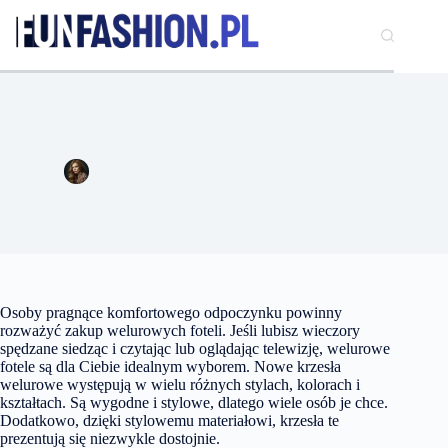
Przejdź
do
treści
Jak wybrać fotel welurowy?
Natalia Wiśniewska
8 listopada 2022
Dom
,
Moda
Osoby pragnące komfortowego odpoczynku powinny
rozważyć zakup welurowych foteli. Jeśli lubisz wieczory
spędzane siedząc i czytając lub oglądając telewizję, welurowe
fotele są dla Ciebie idealnym wyborem. Nowe krzesła
welurowe występują w wielu różnych stylach, kolorach i
kształtach. Są wygodne i stylowe, dlatego wiele osób je chce.
Dodatkowo, dzięki stylowemu materiałowi, krzesła te
prezentują się niezwykle dostojnie.