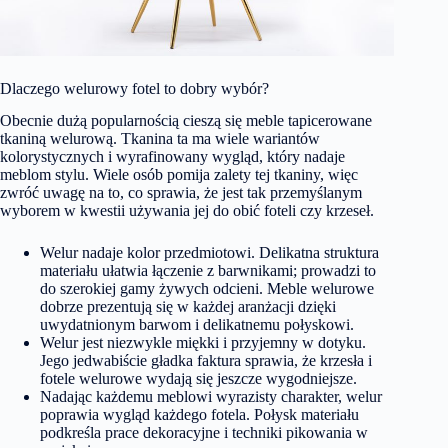
Dlaczego welurowy fotel to dobry wybór?
Obecnie dużą popularnością cieszą się meble tapicerowane
tkaniną welurową. Tkanina ta ma wiele wariantów
kolorystycznych i wyrafinowany wygląd, który nadaje
meblom stylu. Wiele osób pomija zalety tej tkaniny, więc
zwróć uwagę na to, co sprawia, że jest tak przemyślanym
wyborem w kwestii używania jej do obić foteli czy krzeseł.
Welur nadaje kolor przedmiotowi. Delikatna struktura
materiału ułatwia łączenie z barwnikami; prowadzi to
do szerokiej gamy żywych odcieni. Meble welurowe
dobrze prezentują się w każdej aranżacji dzięki
uwydatnionym barwom i delikatnemu połyskowi.
Welur jest niezwykle miękki i przyjemny w dotyku.
Jego jedwabiście gładka faktura sprawia, że krzesła i
fotele welurowe
wydają się jeszcze wygodniejsze.
Nadając każdemu meblowi wyrazisty charakter, welur
poprawia wygląd każdego fotela. Połysk materiału
podkreśla prace dekoracyjne i techniki pikowania w