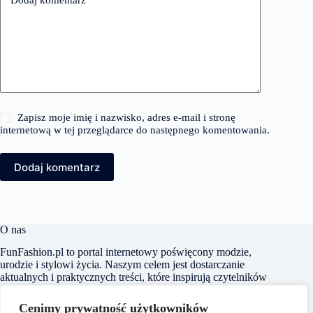
Zapisz moje imię i nazwisko, adres e-mail i stronę
internetową w tej przeglądarce do następnego komentowania.
Dodaj komentarz
O nas
FunFashion.pl to portal internetowy poświęcony modzie,
urodzie i stylowi życia. Naszym celem jest dostarczanie
aktualnych i praktycznych treści, które inspirują czytelników
do kreowania własnego stylu oraz świadomego dbania o swój
wygląd i samopoczucie. Dbamy o to, aby nasze artykuły były
Cenimy prywatność użytkowników