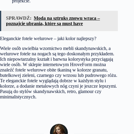
projekcie.
SPRAWDŹ:
Moda na sztruks znowu wraca –
poznajcie ubrania, które są must have
Eleganckie fotele welurowe – jaki kolor najlepszy?
Wiele osób uwielbia wzornictwo mebli skandynawskich, a
welurowe
fotele na nogach
są tego doskonałym przykładem.
Ich niepowtarzalny kształt i barwna kolorystyka przyciągają
wiele osób. W sklepie internetowym HroveForm można
znaleźć fotele welurowe obite tkaniną w kolorze granatu,
butelkowej zieleni, czarnego czy wrzosu lub pudrowego różu.
Te
eleganckie fotele
wyglądają dobrze w każdym stylu i
kolorze, a dodanie metalowych nóg czyni je jeszcze lepszymi.
Pasują do stylów skandynawskich, retro, glamour czy
minimalistycznych.