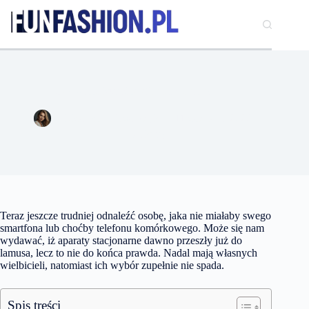
Przejdź
do
treści
Czy warto kupić telefon stacjonarny?
Aleksandra Kowalczyk
11 września 2022
Zakupy
Teraz jeszcze trudniej odnaleźć osobę, jaka nie miałaby swego
smartfona lub choćby telefonu komórkowego. Może się nam
wydawać, iż aparaty stacjonarne dawno przeszły już do
lamusa, lecz to nie do końca prawda. Nadal mają własnych
wielbicieli, natomiast ich wybór zupełnie nie spada.
Spis treści