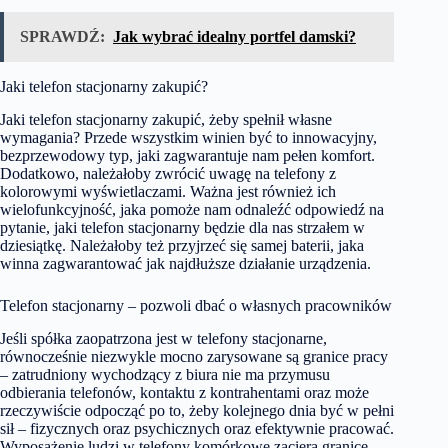
SPRAWDŹ:
Jak wybrać idealny portfel damski?
Jaki telefon stacjonarny zakupić?
Jaki telefon stacjonarny zakupić, żeby spełnił własne
wymagania? Przede wszystkim winien być to innowacyjny,
bezprzewodowy typ, jaki zagwarantuje nam pełen komfort.
Dodatkowo, należałoby zwrócić uwagę na telefony z
kolorowymi wyświetlaczami. Ważna jest również ich
wielofunkcyjność, jaka pomoże nam odnaleźć odpowiedź na
pytanie, jaki telefon stacjonarny będzie dla nas strzałem w
dziesiątkę. Należałoby też przyjrzeć się samej baterii, jaka
winna zagwarantować jak najdłuższe działanie urządzenia.
Telefon stacjonarny – pozwoli dbać o własnych pracowników
Jeśli spółka zaopatrzona jest w telefony stacjonarne,
równocześnie niezwykle mocno zarysowane są granice pracy
– zatrudniony wychodzący z biura nie ma przymusu
odbierania telefonów, kontaktu z kontrahentami oraz może
rzeczywiście odpocząć po to, żeby kolejnego dnia być w pełni
sił – fizycznych oraz psychicznych oraz efektywnie pracować.
Wyposażenie ludzi w telefony komórkowe zaciera granice