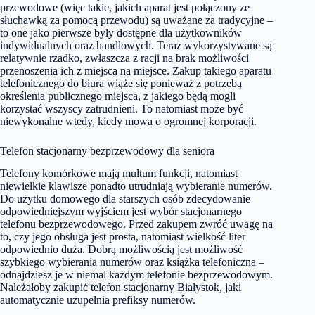
przewodowe (więc takie, jakich aparat jest połączony ze
słuchawką za pomocą przewodu) są uważane za tradycyjne –
to one jako pierwsze były dostępne dla użytkowników
indywidualnych oraz handlowych. Teraz wykorzystywane są
relatywnie rzadko, zwłaszcza z racji na brak możliwości
przenoszenia ich z miejsca na miejsce. Zakup takiego aparatu
telefonicznego do biura wiąże się ponieważ z potrzebą
określenia publicznego miejsca, z jakiego będą mogli
korzystać wszyscy zatrudnieni. To natomiast może być
niewykonalne wtedy, kiedy mowa o ogromnej korporacji.
Telefon stacjonarny bezprzewodowy dla seniora
Telefony komórkowe mają multum funkcji, natomiast
niewielkie klawisze ponadto utrudniają wybieranie numerów.
Do użytku domowego dla starszych osób zdecydowanie
odpowiedniejszym wyjściem jest wybór stacjonarnego
telefonu bezprzewodowego. Przed zakupem zwróć uwagę na
to, czy jego obsługa jest prosta, natomiast wielkość liter
odpowiednio duża. Dobrą możliwością jest możliwość
szybkiego wybierania numerów oraz książka telefoniczna –
odnajdziesz je w niemal każdym telefonie bezprzewodowym.
Należałoby zakupić
telefon stacjonarny Białystok
, jaki
automatycznie uzupełnia prefiksy numerów.