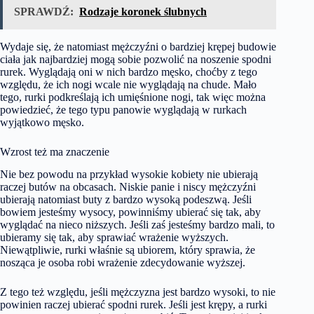
SPRAWDŹ:
Rodzaje koronek ślubnych
Wydaje się, że natomiast mężczyźni o bardziej krępej budowie
ciała jak najbardziej mogą sobie pozwolić na noszenie spodni
rurek. Wyglądają oni w nich bardzo męsko, choćby z tego
względu, że ich nogi wcale nie wyglądają na chude. Mało
tego, rurki podkreślają ich umięśnione nogi, tak więc można
powiedzieć, że tego typu panowie wyglądają w rurkach
wyjątkowo męsko.
Wzrost też ma znaczenie
Nie bez powodu na przykład wysokie kobiety nie ubierają
raczej butów na obcasach. Niskie panie i niscy mężczyźni
ubierają natomiast buty z bardzo wysoką podeszwą. Jeśli
bowiem jesteśmy wysocy, powinniśmy ubierać się tak, aby
wyglądać na nieco niższych. Jeśli zaś jesteśmy bardzo mali, to
ubieramy się tak, aby sprawiać wrażenie wyższych.
Niewątpliwie, rurki właśnie są ubiorem, który sprawia, że
nosząca je osoba robi wrażenie zdecydowanie wyższej.
Z tego też względu, jeśli mężczyzna jest bardzo wysoki, to nie
powinien raczej ubierać spodni rurek. Jeśli jest krępy, a rurki