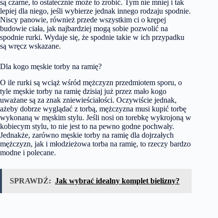
są czarne, to ostatecznie może to zrobić. Tym nie mniej i tak
lepiej dla niego, jeśli wybierze jednak innego rodzaju spodnie.
Niscy panowie, również przede wszystkim ci o krępej
budowie ciała, jak najbardziej mogą sobie pozwolić na
spodnie rurki. Wydaje się, że spodnie takie w ich przypadku
są wręcz wskazane.
Dla kogo męskie torby na ramię?
O ile rurki są wciąż wśród mężczyzn przedmiotem sporu, o
tyle męskie torby na ramię dzisiaj już przez mało kogo
uważane są za znak zniewieściałości. Oczywiście jednak,
ażeby dobrze wyglądać z torbą, mężczyzna musi kupić torbę
wykonaną w męskim stylu. Jeśli nosi on torebkę wykrojoną w
kobiecym stylu, to nie jest to na pewno godne pochwały.
Jednakże, zarówno męskie torby na ramię dla dojrzałych
mężczyzn, jak i młodzieżowa torba na ramię, to rzeczy bardzo
modne i polecane.
SPRAWDŹ:
Jak wybrać idealny komplet bielizny?