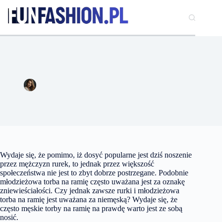
Przejdź
do
treści
Czy noszenie rurek i torby na ramię to zniewieściałość?
Aleksandra Kowalczyk
22 listopada 2016
Moda
Wydaje się, że pomimo, iż dosyć popularne jest dziś noszenie
przez mężczyzn rurek, to jednak przez większość
społeczeństwa nie jest to zbyt dobrze postrzegane. Podobnie
młodzieżowa torba na ramię często uważana jest za oznakę
zniewieściałości. Czy jednak zawsze rurki i młodzieżowa
torba na ramię jest uważana za niemęską? Wydaje się, że
często męskie torby na ramię na prawdę warto jest ze sobą
nosić.